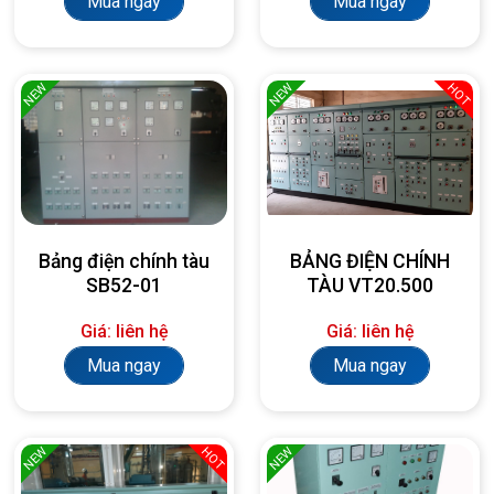
Mua ngay
Mua ngay
NEW
NEW
HOT
Bảng điện chính tàu
BẢNG ĐIỆN CHÍNH
SB52-01
TÀU VT20.500
Giá: liên hệ
Giá: liên hệ
Mua ngay
Mua ngay
NEW
NEW
HOT