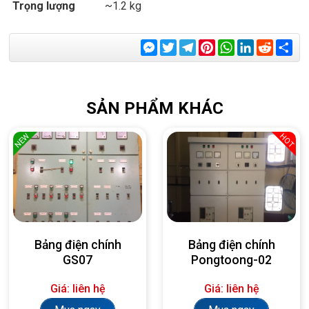
Trọng lượng
~1.2 kg
Messenger
Twitter
Telegram
Pinterest
WhatsApp
LinkedIn
Reddit
Sha
SẢN PHẨM KHÁC
NEW
HOT
Bảng điện chính
Bảng điện chính
GS07
Pongtoong-02
Giá: liên hệ
Giá: liên hệ