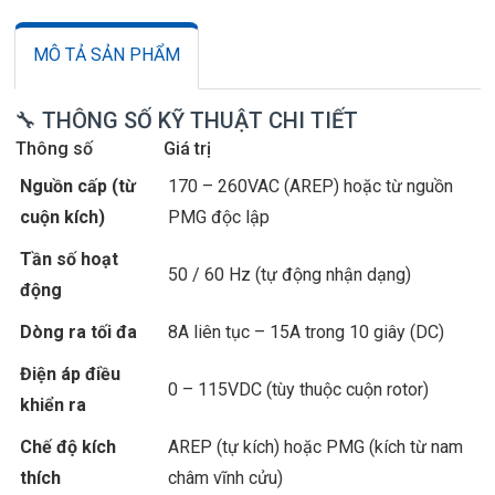
MÔ TẢ SẢN PHẨM
🔧 THÔNG SỐ KỸ THUẬT CHI TIẾT
Thông số
Giá trị
Nguồn cấp (từ
170 – 260VAC (AREP) hoặc từ nguồn
cuộn kích)
PMG độc lập
Tần số hoạt
50 / 60 Hz (tự động nhận dạng)
động
Dòng ra tối đa
8A liên tục – 15A trong 10 giây (DC)
Điện áp điều
0 – 115VDC (tùy thuộc cuộn rotor)
khiển ra
Chế độ kích
AREP (tự kích) hoặc PMG (kích từ nam
thích
châm vĩnh cửu)