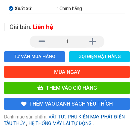
Xuất xứ
:
Chính hãng
Giá bán:
Liên hệ
TƯ VẤN MUA HÀNG
GỌI ĐIỆN ĐẶT HÀNG
MUA NGAY
THÊM VÀO GIỎ HÀNG
THÊM VÀO DANH SÁCH YÊU THÍCH
Danh mục sản phẩm:
VẬT TƯ , PHỤ KIỆN MÁY PHÁT ĐIỆN
TÀU THỦY
,
HỆ THỐNG MÁY LÁI TỰ ĐỘNG
,