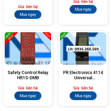
Giá: liên hệ
Giá: liên hệ
Mua ngay
Mua ngay
NEW
NEW
HOT
SALE
Safety Control Relay
PR Electronics 4114
HR1S-DMB
Universal
Transmitter
Giá: liên hệ
Giá: liên hệ
Mua ngay
Mua ngay