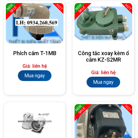
NEW
NEW
HOT
HOT
SALE
SALE
Phích cắm T-1MB
Công tắc xoay kèm ổ
cắm KZ-S2MR
Giá: liên hệ
Giá: liên hệ
Mua ngay
Mua ngay
NEW
HOT
SALE