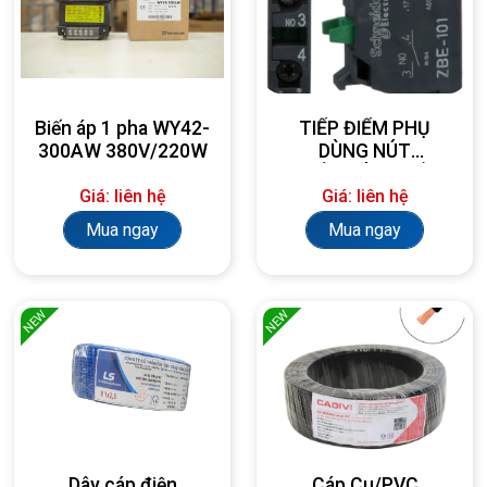
Biến áp 1 pha WY42-
TIẾP ĐIỂM PHỤ
300AW 380V/220W
DÙNG NÚT
NHẤN/CÔNG TẮC
Giá: liên hệ
Giá: liên hệ
ZBE101
Mua ngay
Mua ngay
NEW
NEW
Dây cáp điện
Cáp Cu/PVC