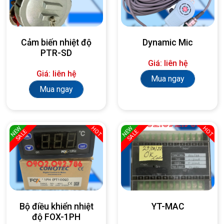
Cảm biến nhiệt độ
Dynamic Mic
PTR-SD
Giá: liên hệ
Giá: liên hệ
Mua ngay
Mua ngay
NEW
NEW
HOT
HOT
SALE
SALE
Bộ điều khiển nhiệt
YT-MAC
độ FOX-1PH