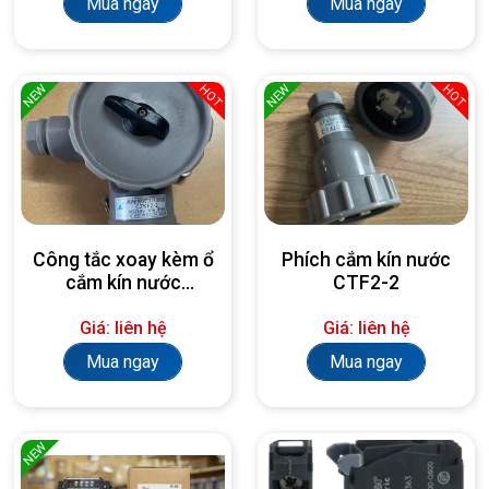
Mua ngay
Mua ngay
NEW
NEW
HOT
HOT
Công tắc xoay kèm ổ
Phích cắm kín nước
cắm kín nước
CTF2-2
CZKF2-4
Giá: liên hệ
Giá: liên hệ
Mua ngay
Mua ngay
NEW