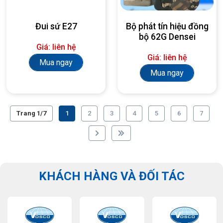
Đui sứ E27
Bộ phát tín hiệu đồng
bộ 62G Densei
Giá: liên hệ
Giá: liên hệ
Mua ngay
Mua ngay
Trang 1/7
1
2
3
4
5
6
7
KHÁCH HÀNG VÀ ĐỐI TÁC