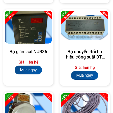
NEW
NEW
HOT
HOT
SALE
SALE
Bộ giám sát NUR36
Bộ chuyển đổi tín
hiệu công suất DT-
Giá: liên hệ
33W-S1A
Giá: liên hệ
Mua ngay
Mua ngay
NEW
NEW
HOT
HOT
SALE
SALE