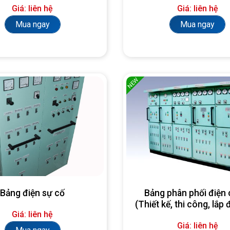
Giá: liên hệ
Giá: liên hệ
Mua ngay
Mua ngay
NEW
Bảng điện sự cố
Bảng phân phối điện 
(Thiết kế, thi công, lắp 
Giá: liên hệ
yêu cầu)
Giá: liên hệ