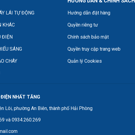
HƯỚNG DẪN & CHÍNH SÁCH
Y LÁI TỰ ĐỘNG
Hướng dẫn đặt hàng
N KHÁC
Quyền riêng tư
 ĐIỆN
Chính sách bảo mật
HIẾU SÁNG
Quyền truy cập trang web
ÁO CHÁY
Quản lý Cookies
C
 ĐIỆN NHẤT TĂNG
ên Lôi, phường An Biên, thành phố Hải Phòng
569 và 0934.260.269
mail.com