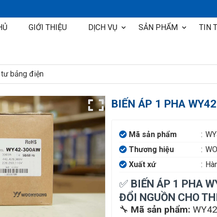
HỦ
GIỚI THIỆU
DỊCH VỤ
SẢN PHẨM
TIN 
Thiết kế tư vấn lắp đặt hệ thống điện cho tàu đóng mới
Dịch vụ sửa chữa hệ thống điện tàu thủy
Hoàn thành hệ t
t tư bảng điện
BIẾN ÁP 1 PHA WY4
Mã sản phẩm
:
WY
Thương hiệu
:
WO
Xuất xứ
:
Hà
✅
BIẾN ÁP 1 PHA 
ĐỔI NGUỒN CHO THI
🔧
Mã sản phẩm:
WY42