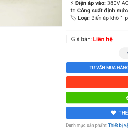
⚡
Điện áp vào:
380V A
🔌
Công suất định mức
🏷️
Loại:
Biến áp khô 1 p
Giá bán:
Liên hệ
TƯ VẤN MUA HÀN
THÊ
Danh mục sản phẩm:
Thiết bị v