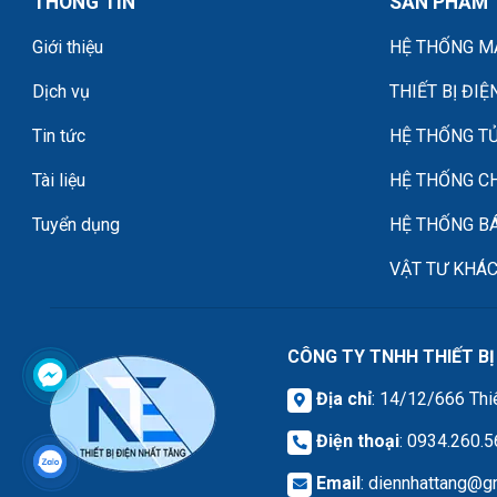
THÔNG TIN
SẢN PHẨM
Giới thiệu
HỆ THỐNG MÁ
Dịch vụ
THIẾT BỊ ĐIỆ
Tin tức
HỆ THỐNG TỦ
Tài liệu
HỆ THỐNG C
Tuyển dụng
HỆ THỐNG B
VẬT TƯ KHÁ
CÔNG TY TNHH THIẾT BỊ
Địa chỉ
: 14/12/666 Thi
Điện thoại
: 0934.260.
Email
:
diennhattang@g