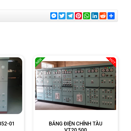
Messenger
Twitter
Telegram
Pinterest
WhatsApp
LinkedIn
Reddit
Share
NEW
HOT
SB52-01
BẢNG ĐIỆN CHÍNH TÀU
VT20.500