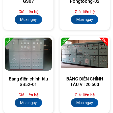
GS07
Pongtoong-02
Giá: liên hệ
Giá: liên hệ
Mua ngay
Mua ngay
NEW
NEW
HOT
Bảng điện chính tàu
BẢNG ĐIỆN CHÍNH
SB52-01
TÀU VT20.500
Giá: liên hệ
Giá: liên hệ
Mua ngay
Mua ngay