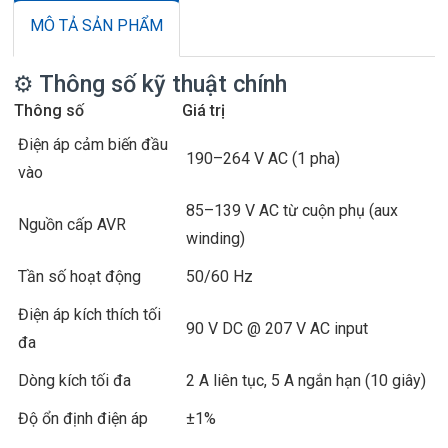
MÔ TẢ SẢN PHẨM
⚙️ Thông số kỹ thuật chính
Thông số
Giá trị
Điện áp cảm biến đầu
190–264 V AC (1 pha)
vào
85–139 V AC từ cuộn phụ (aux
Nguồn cấp AVR
winding)
Tần số hoạt động
50/60 Hz
Điện áp kích thích tối
90 V DC @ 207 V AC input
đa
Dòng kích tối đa
2 A liên tục, 5 A ngắn hạn (10 giây)
Độ ổn định điện áp
±1%