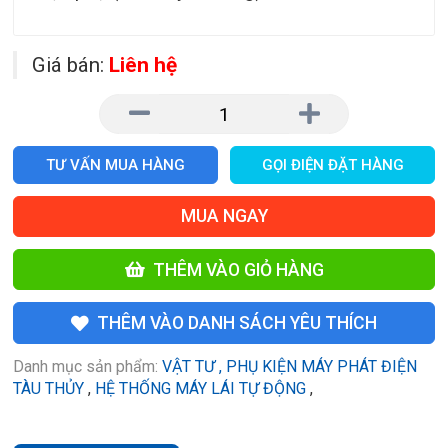
Giá bán:
Liên hệ
TƯ VẤN MUA HÀNG
GỌI ĐIỆN ĐẶT HÀNG
MUA NGAY
THÊM VÀO GIỎ HÀNG
THÊM VÀO DANH SÁCH YÊU THÍCH
Danh mục sản phẩm:
VẬT TƯ , PHỤ KIỆN MÁY PHÁT ĐIỆN
TÀU THỦY
,
HỆ THỐNG MÁY LÁI TỰ ĐỘNG
,