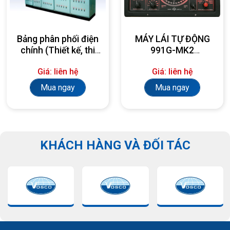
Bảng phân phối điện
MÁY LÁI TỰ ĐỘNG
chính (Thiết kế, thi
991G-MK2
công, lắp đặt theo
AUTOPILOT
Giá: liên hệ
Giá: liên hệ
yêu cầu)
Mua ngay
Mua ngay
KHÁCH HÀNG VÀ ĐỐI TÁC