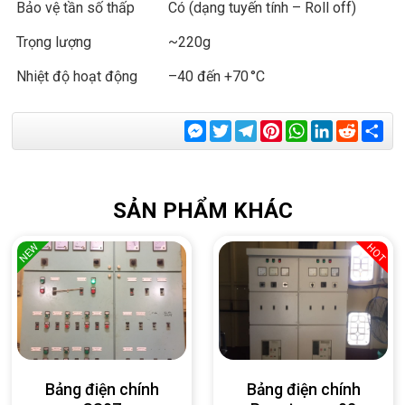
Bảo vệ tần số thấp
Có (dạng tuyến tính – Roll off)
Trọng lượng
~220g
Nhiệt độ hoạt động
–40 đến +70 °C
Messenger
Twitter
Telegram
Pinterest
WhatsApp
LinkedIn
Reddit
Sha
SẢN PHẨM KHÁC
NEW
HOT
Bảng điện chính
Bảng điện chính