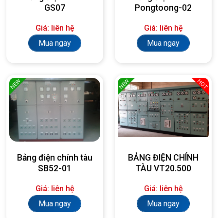
GS07
Pongtoong-02
Giá: liên hệ
Giá: liên hệ
Mua ngay
Mua ngay
NEW
NEW
HOT
Bảng điện chính tàu
BẢNG ĐIỆN CHÍNH
SB52-01
TÀU VT20.500
Giá: liên hệ
Giá: liên hệ
Mua ngay
Mua ngay