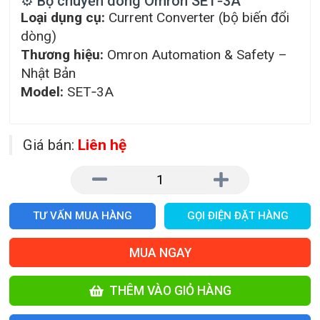
⚙️ Bộ chuyển dòng Omron SET‑3A
Loại dụng cụ:
Current Converter (bộ biến đổi
dòng)
Thương hiệu:
Omron Automation & Safety –
Nhật Bản
Model:
SET‑3A
Giá bán:
Liên hệ
TƯ VẤN MUA HÀNG
GỌI ĐIỆN ĐẶT HÀNG
MUA NGAY
THÊM VÀO GIỎ HÀNG