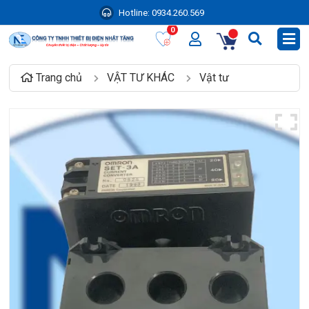
Hotline:
0934.260.569
0
Trang chủ
VẬT TƯ KHÁC
Vật tư