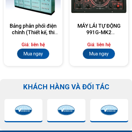
Bảng phân phối điện
MÁY LÁI TỰ ĐỘNG
chính (Thiết kế, thi
991G-MK2
công, lắp đặt theo
AUTOPILOT
Giá: liên hệ
Giá: liên hệ
yêu cầu)
Mua ngay
Mua ngay
KHÁCH HÀNG VÀ ĐỐI TÁC