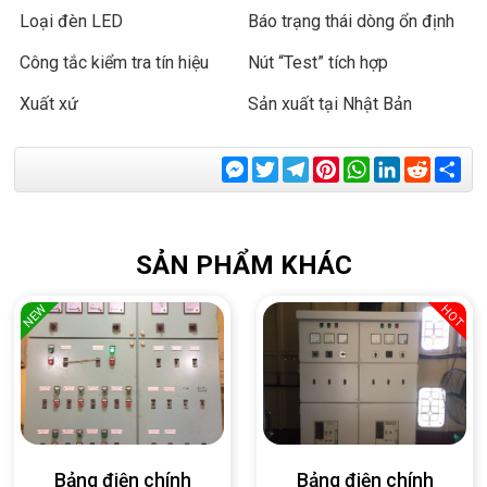
Loại đèn LED
Báo trạng thái dòng ổn định
Công tắc kiểm tra tín hiệu
Nút “Test” tích hợp
Xuất xứ
Sản xuất tại Nhật Bản
Messenger
Twitter
Telegram
Pinterest
WhatsApp
LinkedIn
Reddit
Sha
SẢN PHẨM KHÁC
NEW
HOT
Bảng điện chính
Bảng điện chính