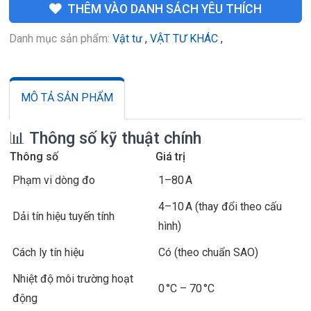
THÊM VÀO DANH SÁCH YÊU THÍCH
Danh mục sản phẩm:
Vật tư
,
VẬT TƯ KHÁC
,
MÔ TẢ SẢN PHẨM
📊 Thông số kỹ thuật chính
Thông số
Giá trị
Phạm vi dòng đo
1–80 A
4–10 A (thay đổi theo cấu
Dải tín hiệu tuyến tính
hình)
Cách ly tín hiệu
Có (theo chuẩn SAO)
Nhiệt độ môi trường hoạt
0 °C – 70 °C
động