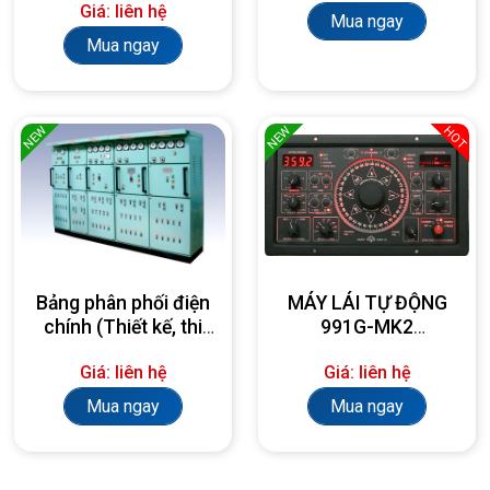
Giá: liên hệ
Mua ngay
Mua ngay
NEW
NEW
HOT
Bảng phân phối điện
MÁY LÁI TỰ ĐỘNG
chính (Thiết kế, thi
991G-MK2
công, lắp đặt theo
AUTOPILOT
Giá: liên hệ
Giá: liên hệ
yêu cầu)
Mua ngay
Mua ngay