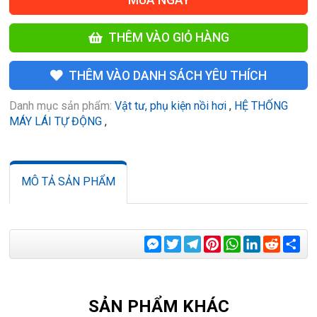
THÊM VÀO GIỎ HÀNG
THÊM VÀO DANH SÁCH YÊU THÍCH
Danh mục sản phẩm:
Vật tư, phụ kiện nồi hơi
,
HỆ THỐNG
MÁY LÁI TỰ ĐỘNG
,
MÔ TẢ SẢN PHẨM
Messenger
Twitter
Telegram
Pinterest
WhatsApp
LinkedIn
Reddit
Sha
SẢN PHẨM KHÁC