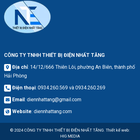
CÔNG TY TNHH THIẾT BỊ ĐIỆN NHẤT TĂNG
Địa chỉ
: 14/12/666 Thiên Lôi, phường An Biên, thành phố
Hải Phòng
Điện thoại
: 0934.260.569 và 0934.260.269
Email
:
diennhattang@gmail.com
Website
:
diennhattang.com
© 2024
CÔNG TY TNHH THIẾT BỊ ĐIỆN NHẤT TĂNG.
Thiết kế web
:
HIG MEDIA