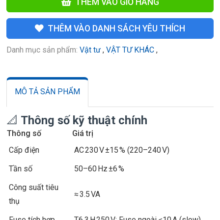
THÊM VÀO GIỎ HÀNG
THÊM VÀO DANH SÁCH YÊU THÍCH
Danh mục sản phẩm:
Vật tư
,
VẬT TƯ KHÁC
,
MÔ TẢ SẢN PHẨM
📐
Thông số kỹ thuật chính
Thông số
Giá trị
Cấp điện
AC 230 V ±15 % (220–240 V)
Tần số
50–60 Hz ±6 %
Công suất tiêu
≈ 3.5 VA
thụ
Fuse tích hợp
T6.3 H 250 V; Fuse ngoài ≤10 A (slow)