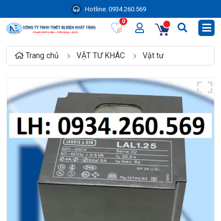
Hotline:
0934.260.569
0
Trang chủ
VẬT TƯ KHÁC
Vật tư