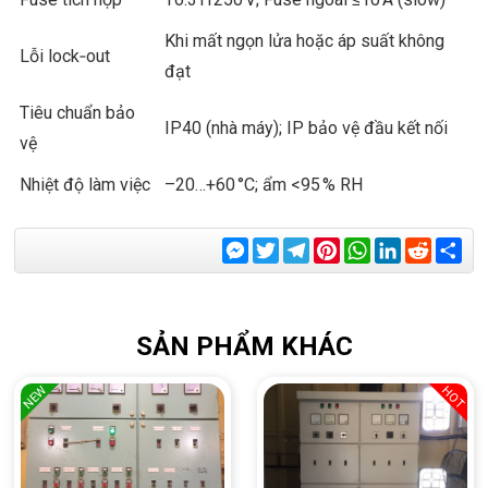
Khi mất ngọn lửa hoặc áp suất không
Lỗi lock‑out
đạt
Tiêu chuẩn bảo
IP40 (nhà máy); IP bảo vệ đầu kết nối
vệ
Nhiệt độ làm việc
–20…+60 °C; ẩm <95 % RH
Messenger
Twitter
Telegram
Pinterest
WhatsApp
LinkedIn
Reddit
Sha
SẢN PHẨM KHÁC
NEW
HOT