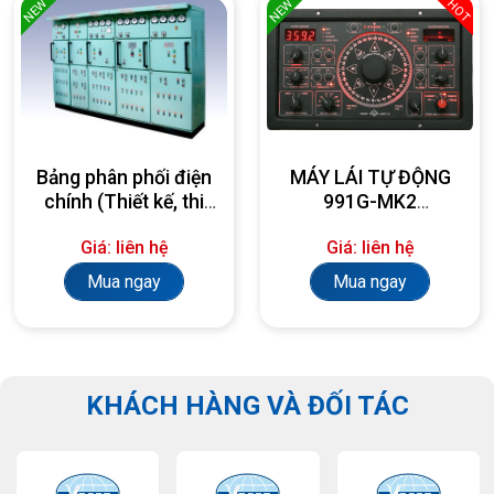
NEW
NEW
HOT
Bảng phân phối điện
MÁY LÁI TỰ ĐỘNG
chính (Thiết kế, thi
991G-MK2
công, lắp đặt theo
AUTOPILOT
Giá: liên hệ
Giá: liên hệ
yêu cầu)
Mua ngay
Mua ngay
KHÁCH HÀNG VÀ ĐỐI TÁC