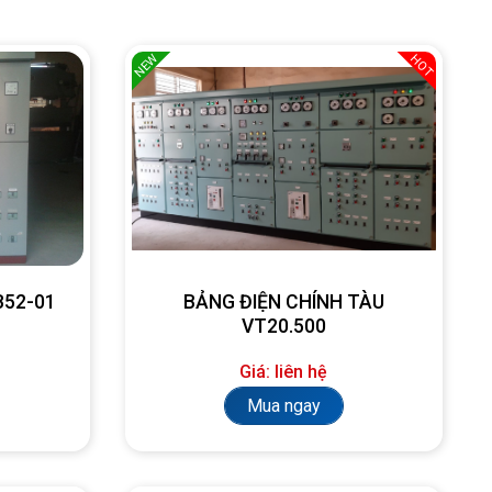
NEW
HOT
SB52-01
BẢNG ĐIỆN CHÍNH TÀU
VT20.500
Giá: liên hệ
Mua ngay