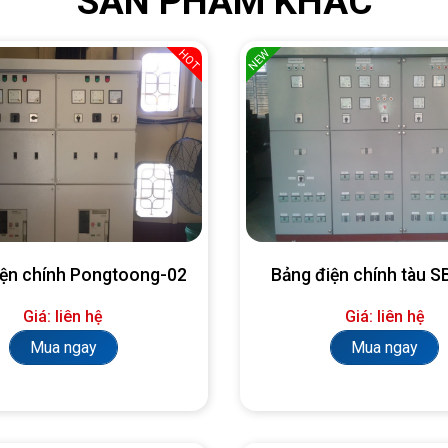
SẢN PHẨM KHÁC
NEW
HOT
iện chính Pongtoong-02
Bảng điện chính tàu 
Giá: liên hệ
Giá: liên hệ
Mua ngay
Mua ngay