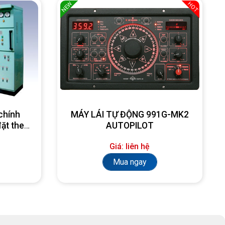
NEW
HOT
chính
MÁY LÁI TỰ ĐỘNG 991G-MK2
đặt theo
AUTOPILOT
Giá: liên hệ
Mua ngay