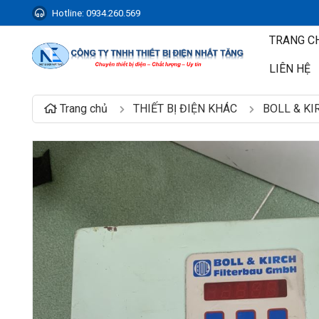
Hotline:
0934.260.569
TRANG C
LIÊN HỆ
Trang chủ
THIẾT BỊ ĐIỆN KHÁC
BOLL & KI