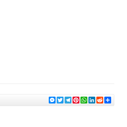
Messenger
Twitter
Telegram
Pinterest
WhatsApp
LinkedIn
Reddit
Share