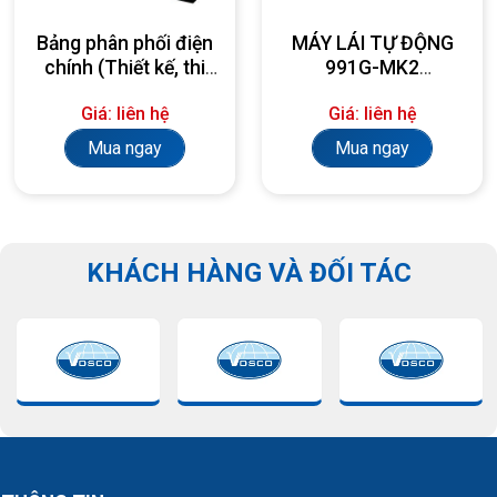
Bảng phân phối điện
MÁY LÁI TỰ ĐỘNG
chính (Thiết kế, thi
991G-MK2
công, lắp đặt theo
AUTOPILOT
Giá: liên hệ
Giá: liên hệ
yêu cầu)
Mua ngay
Mua ngay
KHÁCH HÀNG VÀ ĐỐI TÁC