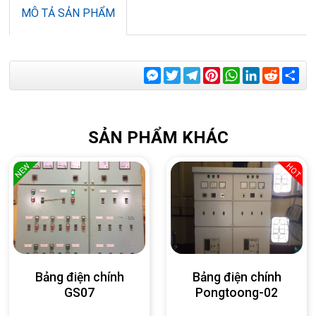
MÔ TẢ SẢN PHẨM
Messenger
Twitter
Telegram
Pinterest
WhatsApp
LinkedIn
Reddit
Sha
SẢN PHẨM KHÁC
NEW
HOT
Bảng điện chính
Bảng điện chính
GS07
Pongtoong-02