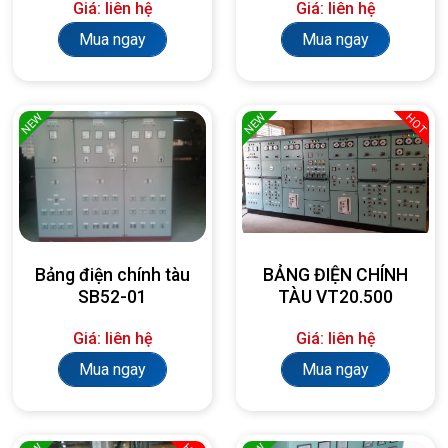
Giá: liên hệ
Giá: liên hệ
Mua ngay
Mua ngay
NEW
NEW
HOT
Bảng điện chính tàu
BẢNG ĐIỆN CHÍNH
SB52-01
TÀU VT20.500
Giá: liên hệ
Giá: liên hệ
Mua ngay
Mua ngay