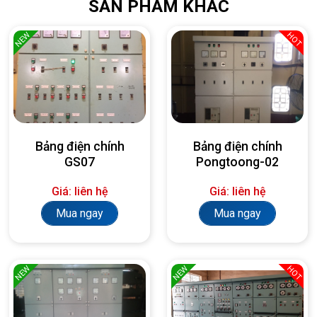
SẢN PHẨM KHÁC
NEW
HOT
Bảng điện chính
Bảng điện chính
GS07
Pongtoong-02
Giá: liên hệ
Giá: liên hệ
Mua ngay
Mua ngay
NEW
NEW
HOT