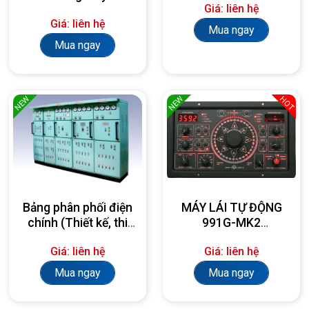
Giá: liên hệ
Giá: liên hệ
Mua ngay
Mua ngay
NEW
NEW
HOT
Bảng phân phối điện
MÁY LÁI TỰ ĐỘNG
chính (Thiết kế, thi
991G-MK2
công, lắp đặt theo
AUTOPILOT
Giá: liên hệ
Giá: liên hệ
yêu cầu)
Mua ngay
Mua ngay