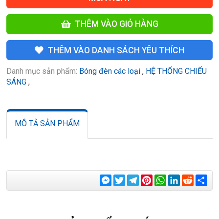
THÊM VÀO GIỎ HÀNG
THÊM VÀO DANH SÁCH YÊU THÍCH
Danh mục sản phẩm:
Bóng đèn các loại
,
HỆ THỐNG CHIẾU
SÁNG
,
MÔ TẢ SẢN PHẨM
Messenger
Twitter
Telegram
Pinterest
WhatsApp
LinkedIn
Reddit
Sha