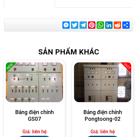
Messenger
Twitter
Telegram
Pinterest
WhatsApp
LinkedIn
Reddit
Sha
SẢN PHẨM KHÁC
NEW
HOT
Bảng điện chính
Bảng điện chính
GS07
Pongtoong-02
Giá: liên hệ
Giá: liên hệ