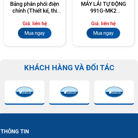
Bảng phân phối điện
MÁY LÁI TỰ ĐỘNG
chính (Thiết kế, thi
991G-MK2
công, lắp đặt theo
AUTOPILOT
Giá: liên hệ
Giá: liên hệ
yêu cầu)
Mua ngay
Mua ngay
KHÁCH HÀNG VÀ ĐỐI TÁC
THÔNG TIN