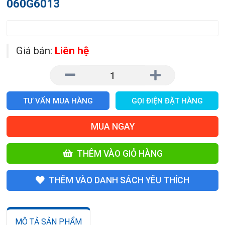
060G6013
Giá bán:
Liên hệ
TƯ VẤN MUA HÀNG
GỌI ĐIỆN ĐẶT HÀNG
MUA NGAY
THÊM VÀO GIỎ HÀNG
THÊM VÀO DANH SÁCH YÊU THÍCH
MÔ TẢ SẢN PHẨM