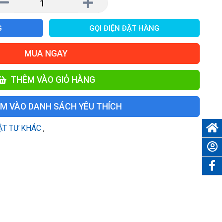
G
GỌI ĐIỆN ĐẶT HÀNG
MUA NGAY
THÊM VÀO GIỎ HÀNG
M VÀO DANH SÁCH YÊU THÍCH
ẬT TƯ KHÁC
,