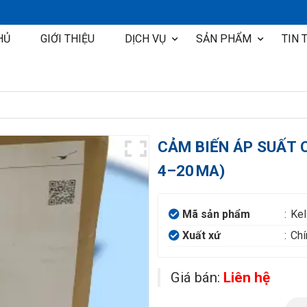
HỦ
GIỚI THIỆU
DỊCH VỤ
SẢN PHẨM
TIN 
Thiết kế tư vấn lắp đặt hệ thống điện cho tàu đóng mới
Dịch vụ sửa chữa hệ thống điện tàu thủy
Hoàn thành hệ t
CẢM BIẾN ÁP SUẤT C
4–20 MA)
Mã sản phẩm
:
Kel
Xuất xứ
:
Chí
Giá bán:
Liên hệ