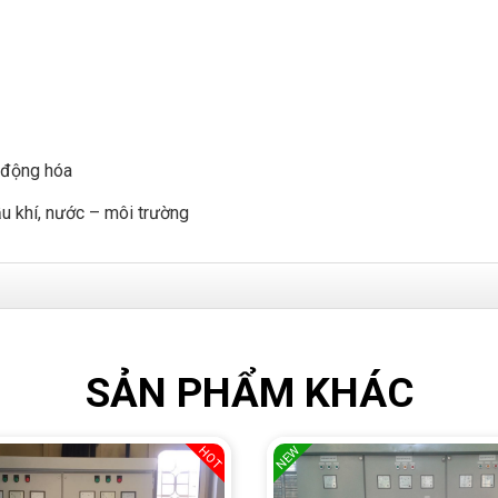
ự động hóa
ầu khí, nước – môi trường
SẢN PHẨM KHÁC
NEW
HOT