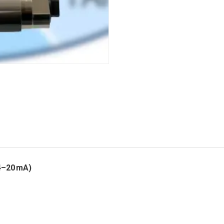
 4–20 mA)