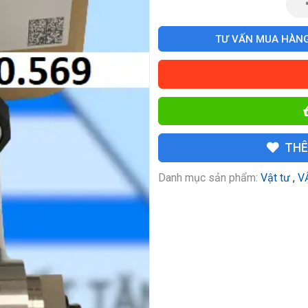
TƯ VẤN MUA HÀN
THÊ
Danh mục sản phẩm:
Vật tư
,
V