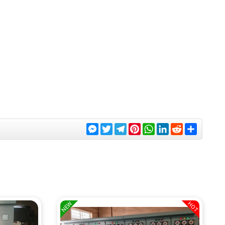
Messenger
Twitter
Telegram
Pinterest
WhatsApp
LinkedIn
Reddit
Share
NEW
HOT