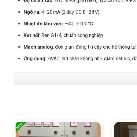
Độ chính xác
: ±0.5 % F.S (phổ biến), typical ±0.2 % F.S
Ngõ ra
: 4–20 mA (2 dây DC 8–28 V)
Nhiệt độ làm việc
: –40…+100 °C
Kết nối
: Ren G1/4, chuẩn công nghiệp
Mạch analog
: đơn giản, đáng tin cậy cho hệ thống t
Ứng dụng
: HVAC, hút chân không nhẹ, giám sát lọc, d
NEW