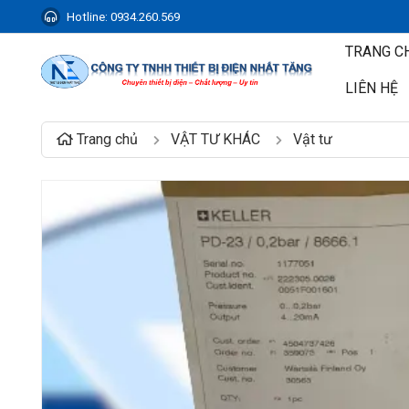
Hotline:
0934.260.569
TRANG C
LIÊN HỆ
Trang chủ
VẬT TƯ KHÁC
Vật tư