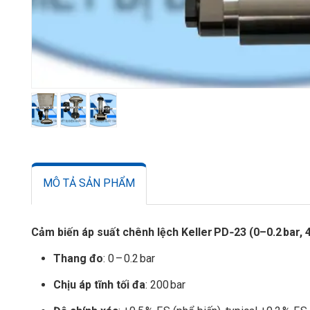
MÔ TẢ SẢN PHẨM
Cảm biến áp suất chênh lệch Keller PD‑23 (0–0.2 bar,
Thang đo
: 0 – 0.2 bar
Chịu áp tĩnh tối đa
: 200 bar