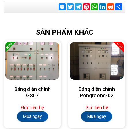
Messenger
Twitter
Telegram
Pinterest
WhatsApp
LinkedIn
Reddit
Sha
SẢN PHẨM KHÁC
NEW
HOT
Bảng điện chính
Bảng điện chính
GS07
Pongtoong-02
Giá: liên hệ
Giá: liên hệ
Mua ngay
Mua ngay