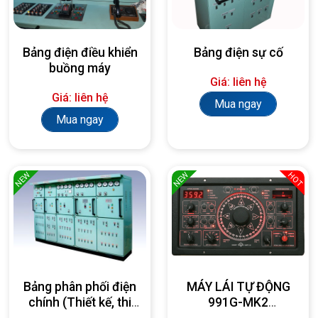
Bảng điện điều khiển
Bảng điện sự cố
buồng máy
Giá: liên hệ
Giá: liên hệ
Mua ngay
Mua ngay
NEW
NEW
HOT
Bảng phân phối điện
MÁY LÁI TỰ ĐỘNG
chính (Thiết kế, thi
991G-MK2
công, lắp đặt theo
AUTOPILOT