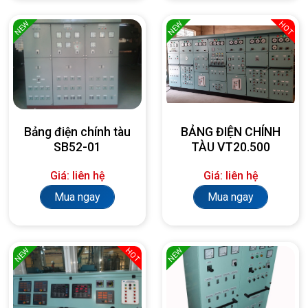
NEW
NEW
HOT
Bảng điện chính tàu
BẢNG ĐIỆN CHÍNH
SB52-01
TÀU VT20.500
Giá: liên hệ
Giá: liên hệ
Mua ngay
Mua ngay
NEW
NEW
HOT