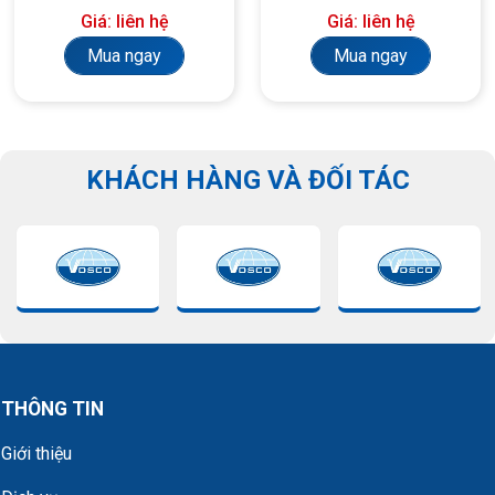
Giá: liên hệ
Giá: liên hệ
yêu cầu)
Mua ngay
Mua ngay
KHÁCH HÀNG VÀ ĐỐI TÁC
THÔNG TIN
Giới thiệu