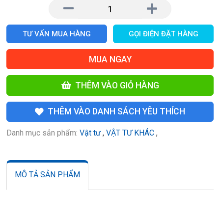
TƯ VẤN MUA HÀNG
GỌI ĐIỆN ĐẶT HÀNG
MUA NGAY
THÊM VÀO GIỎ HÀNG
THÊM VÀO DANH SÁCH YÊU THÍCH
Danh mục sản phẩm:
Vật tư
,
VẬT TƯ KHÁC
,
MÔ TẢ SẢN PHẨM