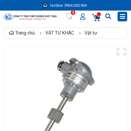
Hotline:
0934.260.569
0
Trang chủ
VẬT TƯ KHÁC
Vật tư