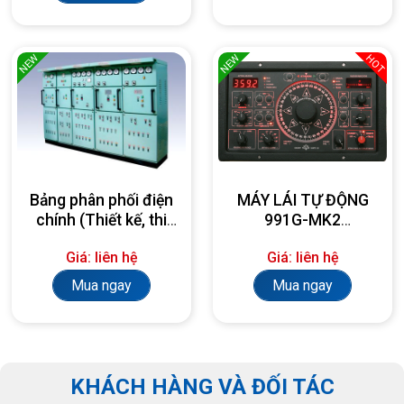
NEW
NEW
HOT
Bảng phân phối điện
MÁY LÁI TỰ ĐỘNG
chính (Thiết kế, thi
991G-MK2
công, lắp đặt theo
AUTOPILOT
Giá: liên hệ
Giá: liên hệ
yêu cầu)
Mua ngay
Mua ngay
KHÁCH HÀNG VÀ ĐỐI TÁC