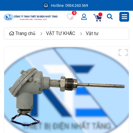
Hotline:
0934.260.569
0
Trang chủ
VẬT TƯ KHÁC
Vật tư