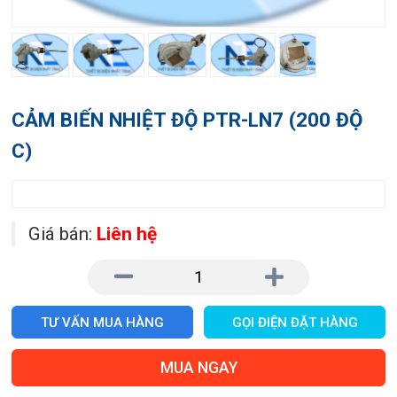
CẢM BIẾN NHIỆT ĐỘ PTR-LN7 (200 ĐỘ
C)
Giá bán:
Liên hệ
TƯ VẤN MUA HÀNG
GỌI ĐIỆN ĐẶT HÀNG
MUA NGAY