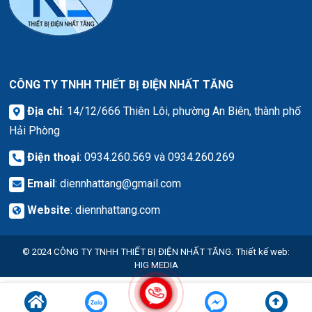
CÔNG TY TNHH THIẾT BỊ ĐIỆN NHẤT TĂNG
Địa chỉ
: 14/12/666 Thiên Lôi, phường An Biên, thành phố
Hải Phòng
Điện thoại
: 0934.260.569 và 0934.260.269
Email
:
diennhattang@gmail.com
Website
:
diennhattang.com
© 2024
CÔNG TY TNHH THIẾT BỊ ĐIỆN NHẤT TĂNG.
Thiết kế web
:
HIG MEDIA