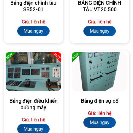
Bảng điện chính tàu
BẢNG ĐIỆN CHÍNH
SB52-01
TÀU VT20.500
Giá: liên hệ
Giá: liên hệ
Mua ngay
Mua ngay
NEW
NEW
HOT
Bảng điện điều khiển
Bảng điện sự cố
buồng máy
Giá: liên hệ
Giá: liên hệ
Mua ngay
Mua ngay