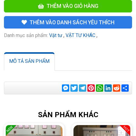
THÊM VÀO GIỎ HÀNG
THÊM VÀO DANH SÁCH YÊU THÍCH
Danh mục sản phẩm:
Vật tư
,
VẬT TƯ KHÁC
,
MÔ TẢ SẢN PHẨM
Messenger
Twitter
Telegram
Pinterest
WhatsApp
LinkedIn
Reddit
Sha
SẢN PHẨM KHÁC
NEW
HOT