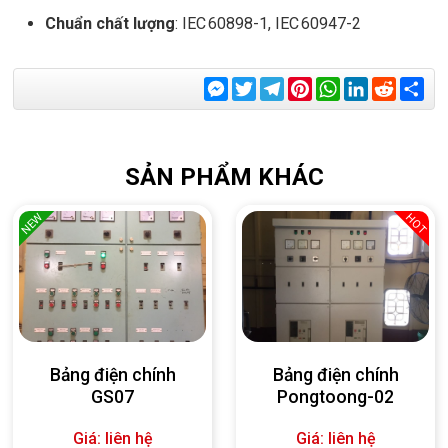
Chuẩn chất lượng
: IEC 60898-1, IEC 60947-2
Messenger
Twitter
Telegram
Pinterest
WhatsApp
LinkedIn
Reddit
Sha
SẢN PHẨM KHÁC
NEW
HOT
Bảng điện chính
Bảng điện chính
GS07
Pongtoong-02
Giá: liên hệ
Giá: liên hệ