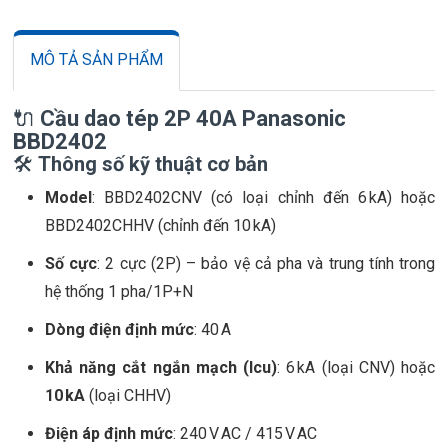
MÔ TẢ SẢN PHẨM
🔌
Cầu dao tép 2P 40A Panasonic
BBD2402
🛠️
Thông số kỹ thuật cơ bản
Model
: BBD2402CNV (có loại chỉnh đến 6 kA) hoặc
BBD2402CHHV (chỉnh đến 10 kA)
Số cực
: 2 cực (2P) – bảo vệ cả pha và trung tính trong
hệ thống 1 pha/1P+N
Dòng điện định mức
: 40 A
Khả năng cắt ngắn mạch (Icu)
: 6 kA (loại CNV) hoặc
10 kA
(loại CHHV)
Điện áp định mức
: 240 V AC / 415 V AC