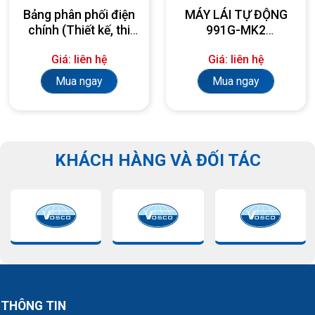
Bảng phân phối điện
MÁY LÁI TỰ ĐỘNG
chính (Thiết kế, thi
991G-MK2
công, lắp đặt theo
AUTOPILOT
Giá: liên hệ
Giá: liên hệ
yêu cầu)
Mua ngay
Mua ngay
KHÁCH HÀNG VÀ ĐỐI TÁC
THÔNG TIN