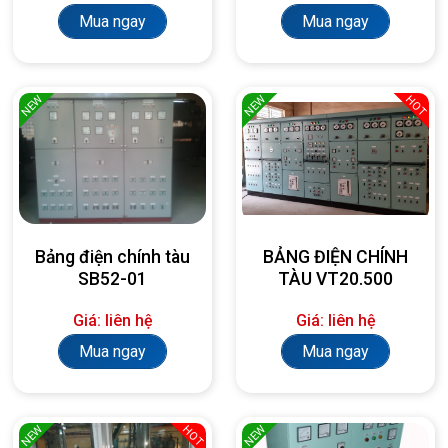
Mua ngay
Mua ngay
NEW
NEW
HOT
Bảng điện chính tàu
BẢNG ĐIỆN CHÍNH
SB52-01
TÀU VT20.500
Giá: liên hệ
Giá: liên hệ
Mua ngay
Mua ngay
NEW
NEW
HOT