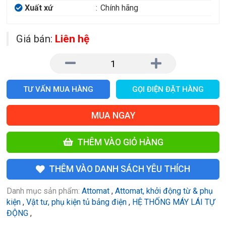
Xuất xứ
:
Chính hãng
Giá bán:
Liên hệ
TƯ VẤN MUA HÀNG
GỌI ĐIỆN ĐẶT HÀNG
MUA NGAY
THÊM VÀO GIỎ HÀNG
THÊM VÀO DANH SÁCH YÊU THÍCH
Danh mục sản phẩm:
Attomat
,
Attomat, khởi động từ & phụ
kiện
,
Vật tư, phụ kiện tủ bảng điện
,
HỆ THỐNG MÁY LÁI TỰ
ĐỘNG
,