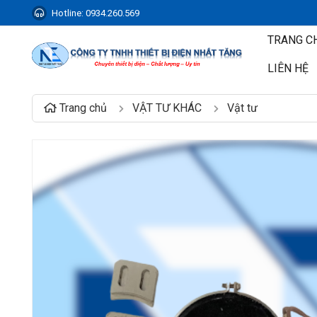
Hotline:
0934.260.569
TRANG C
LIÊN HỆ
Trang chủ
VẬT TƯ KHÁC
Vật tư