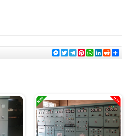
Messenger
Twitter
Telegram
Pinterest
WhatsApp
LinkedIn
Reddit
Share
NEW
HOT