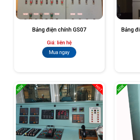
Bảng điện chính GS07
Bảng đ
Giá: liên hệ
Mua ngay
NEW
NEW
HOT