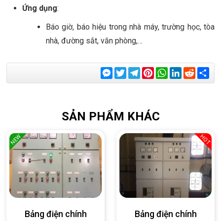
Ứng dụng
:
Báo giờ, báo hiệu trong nhà máy, trường học, tòa
nhà, đường sắt, văn phòng,…
Messenger
Twitter
Telegram
Pinterest
WhatsApp
LinkedIn
Reddit
Sha
SẢN PHẨM KHÁC
NEW
HOT
Bảng điện chính
Bảng điện chính