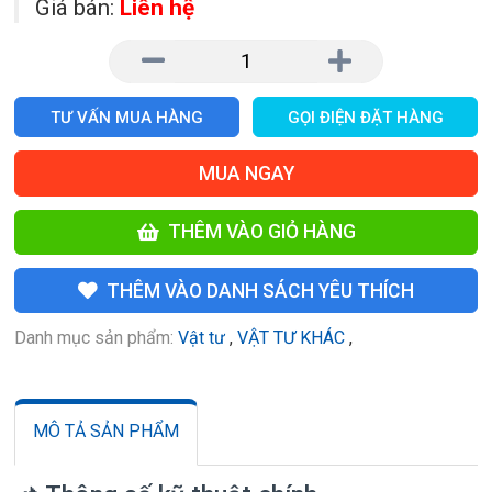
Giá bán:
Liên hệ
TƯ VẤN MUA HÀNG
GỌI ĐIỆN ĐẶT HÀNG
MUA NGAY
THÊM VÀO GIỎ HÀNG
THÊM VÀO DANH SÁCH YÊU THÍCH
Danh mục sản phẩm:
Vật tư
,
VẬT TƯ KHÁC
,
MÔ TẢ SẢN PHẨM