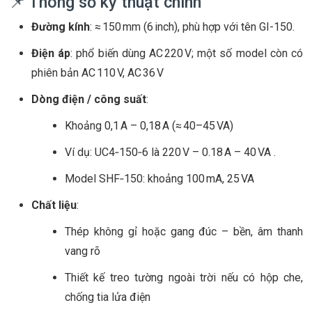
📌 Thông số kỹ thuật chính
Đường kính
: ≈ 150 mm (6 inch), phù hợp với tên GI-150.
Điện áp
: phổ biến dùng AC 220 V; một số model còn có
phiên bản AC 110 V, AC 36 V
Dòng điện / công suất
:
Khoảng 0,1 A – 0,18 A (≈ 40–45 VA)
Ví dụ: UC4‑150‑6 là 220 V – 0.18 A – 40 VA
.
Model SHF‑150: khoảng 100 mA, 25 VA
Chất liệu
:
Thép không gỉ hoặc gang đúc – bền, âm thanh
vang rõ
Thiết kế treo tường ngoài trời nếu có hộp che,
chống tia lửa điện