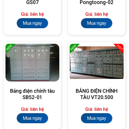
GS07
Pongtoong-02
Giá: liên hệ
Giá: liên hệ
Mua ngay
Mua ngay
NEW
NEW
HOT
Bảng điện chính tàu
BẢNG ĐIỆN CHÍNH
SB52-01
TÀU VT20.500
Giá: liên hệ
Giá: liên hệ
Mua ngay
Mua ngay