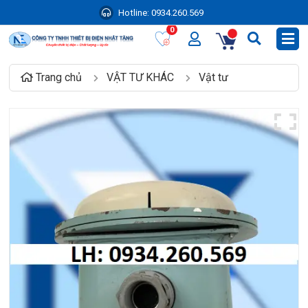
Hotline:
0934.260.569
0
Trang chủ
VẬT TƯ KHÁC
Vật tư