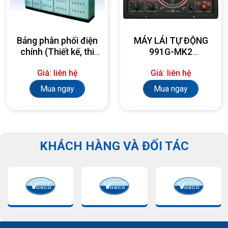
Bảng phân phối điện
MÁY LÁI TỰ ĐỘNG
chính (Thiết kế, thi
991G-MK2
công, lắp đặt theo
AUTOPILOT
Giá: liên hệ
Giá: liên hệ
yêu cầu)
Mua ngay
Mua ngay
KHÁCH HÀNG VÀ ĐỐI TÁC