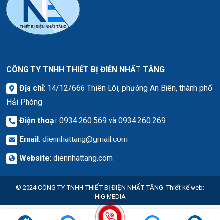
CÔNG TY TNHH THIẾT BỊ ĐIỆN NHẤT TĂNG
Địa chỉ
: 14/12/666 Thiên Lôi, phường An Biên, thành phố
Hải Phòng
Điện thoại
: 0934.260.569 và 0934.260.269
Email
:
diennhattang@gmail.com
Website
:
diennhattang.com
© 2024
CÔNG TY TNHH THIẾT BỊ ĐIỆN NHẤT TĂNG.
Thiết kế web
:
HIG MEDIA