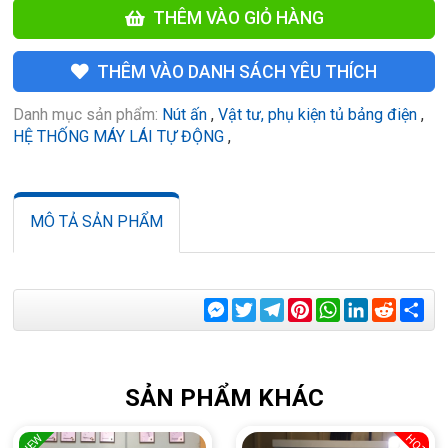
THÊM VÀO GIỎ HÀNG
THÊM VÀO DANH SÁCH YÊU THÍCH
Danh mục sản phẩm:
Nút ấn
,
Vật tư, phụ kiện tủ bảng điện
,
HỆ THỐNG MÁY LÁI TỰ ĐỘNG
,
MÔ TẢ SẢN PHẨM
Messenger
Twitter
Telegram
Pinterest
WhatsApp
LinkedIn
Reddit
Sha
SẢN PHẨM KHÁC
NEW
HOT