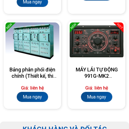
Mua ngay
NEW
NEW
HOT
Bảng phân phối điện
MÁY LÁI TỰ ĐỘNG
chính (Thiết kế, thi
991G-MK2
công, lắp đặt theo
AUTOPILOT
Giá: liên hệ
Giá: liên hệ
yêu cầu)
Mua ngay
Mua ngay