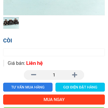
CÒI
Giá bán:
Liên hệ
TƯ VẤN MUA HÀNG
GỌI ĐIỆN ĐẶT HÀNG
MUA NGAY