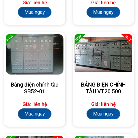
Giá: liên hệ
Giá: liên hệ
Mua ngay
Mua ngay
NEW
NEW
HOT
Bảng điện chính tàu
BẢNG ĐIỆN CHÍNH
SB52-01
TÀU VT20.500
Giá: liên hệ
Giá: liên hệ
Mua ngay
Mua ngay