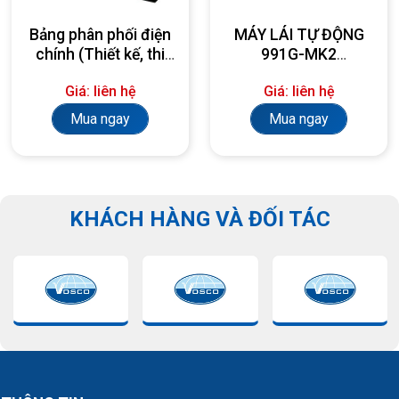
Bảng phân phối điện
MÁY LÁI TỰ ĐỘNG
chính (Thiết kế, thi
991G-MK2
công, lắp đặt theo
AUTOPILOT
Giá: liên hệ
Giá: liên hệ
yêu cầu)
Mua ngay
Mua ngay
KHÁCH HÀNG VÀ ĐỐI TÁC