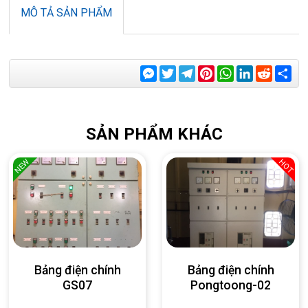
MÔ TẢ SẢN PHẨM
Messenger
Twitter
Telegram
Pinterest
WhatsApp
LinkedIn
Reddit
Sha
SẢN PHẨM KHÁC
NEW
HOT
Bảng điện chính
Bảng điện chính
GS07
Pongtoong-02