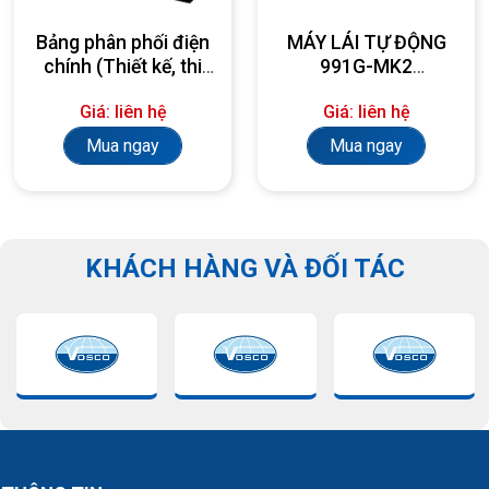
Bảng phân phối điện
MÁY LÁI TỰ ĐỘNG
chính (Thiết kế, thi
991G-MK2
công, lắp đặt theo
AUTOPILOT
Giá: liên hệ
Giá: liên hệ
yêu cầu)
Mua ngay
Mua ngay
KHÁCH HÀNG VÀ ĐỐI TÁC