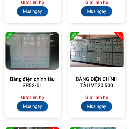
Giá: liên hệ
Giá: liên hệ
Mua ngay
Mua ngay
NEW
NEW
HOT
Bảng điện chính tàu
BẢNG ĐIỆN CHÍNH
SB52-01
TÀU VT20.500
Giá: liên hệ
Giá: liên hệ
Mua ngay
Mua ngay