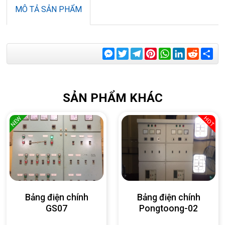
MÔ TẢ SẢN PHẨM
Messenger
Twitter
Telegram
Pinterest
WhatsApp
LinkedIn
Reddit
Sha
SẢN PHẨM KHÁC
NEW
HOT
Bảng điện chính
Bảng điện chính
GS07
Pongtoong-02