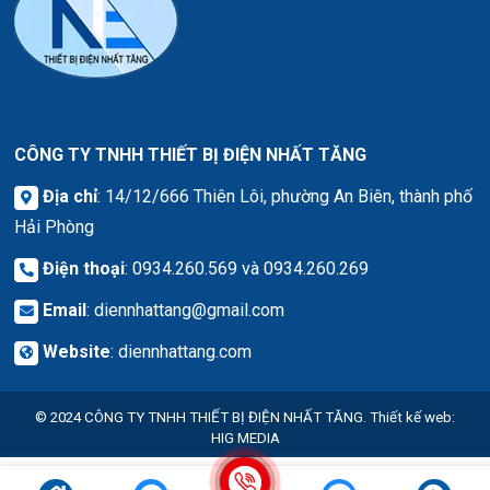
CÔNG TY TNHH THIẾT BỊ ĐIỆN NHẤT TĂNG
Địa chỉ
: 14/12/666 Thiên Lôi, phường An Biên, thành phố
Hải Phòng
Điện thoại
: 0934.260.569 và 0934.260.269
Email
:
diennhattang@gmail.com
Website
:
diennhattang.com
© 2024
CÔNG TY TNHH THIẾT BỊ ĐIỆN NHẤT TĂNG.
Thiết kế web
:
HIG MEDIA