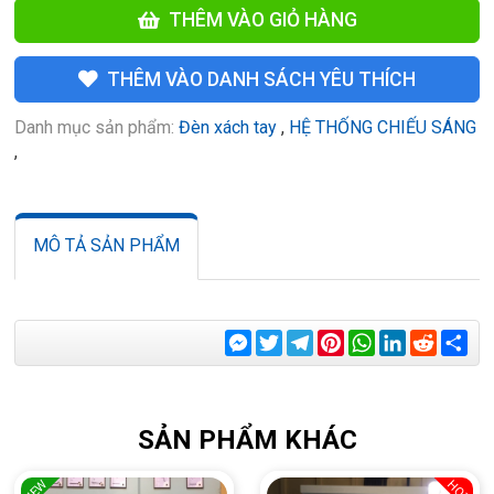
THÊM VÀO GIỎ HÀNG
THÊM VÀO DANH SÁCH YÊU THÍCH
Danh mục sản phẩm:
Đèn xách tay
,
HỆ THỐNG CHIẾU SÁNG
,
MÔ TẢ SẢN PHẨM
Messenger
Twitter
Telegram
Pinterest
WhatsApp
LinkedIn
Reddit
Sha
SẢN PHẨM KHÁC
NEW
HOT