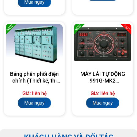
Mua ngay
NEW
NEW
HOT
Bảng phân phối điện
MÁY LÁI TỰ ĐỘNG
chính (Thiết kế, thi
991G-MK2
công, lắp đặt theo
AUTOPILOT
Giá: liên hệ
Giá: liên hệ
yêu cầu)
Mua ngay
Mua ngay