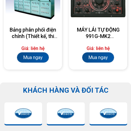
Bảng phân phối điện
MÁY LÁI TỰ ĐỘNG
chính (Thiết kế, thi
991G-MK2
công, lắp đặt theo
AUTOPILOT
Giá: liên hệ
Giá: liên hệ
yêu cầu)
Mua ngay
Mua ngay
KHÁCH HÀNG VÀ ĐỐI TÁC