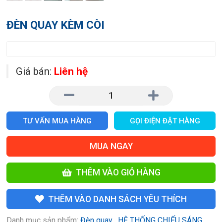
ĐÈN QUAY KÈM CÒI
Giá bán:
Liên hệ
TƯ VẤN MUA HÀNG
GỌI ĐIỆN ĐẶT HÀNG
MUA NGAY
THÊM VÀO GIỎ HÀNG
THÊM VÀO DANH SÁCH YÊU THÍCH
Danh mục sản phẩm:
Đèn quay
,
HỆ THỐNG CHIẾU SÁNG
,