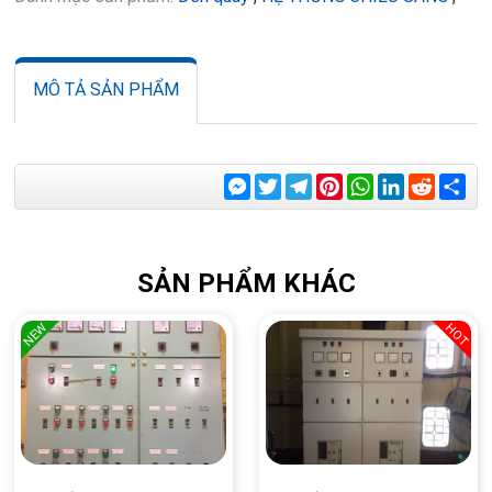
MÔ TẢ SẢN PHẨM
Messenger
Twitter
Telegram
Pinterest
WhatsApp
LinkedIn
Reddit
Sha
SẢN PHẨM KHÁC
NEW
HOT