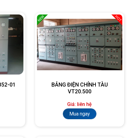
NEW
HOT
SB52-01
BẢNG ĐIỆN CHÍNH TÀU
VT20.500
Giá: liên hệ
Mua ngay