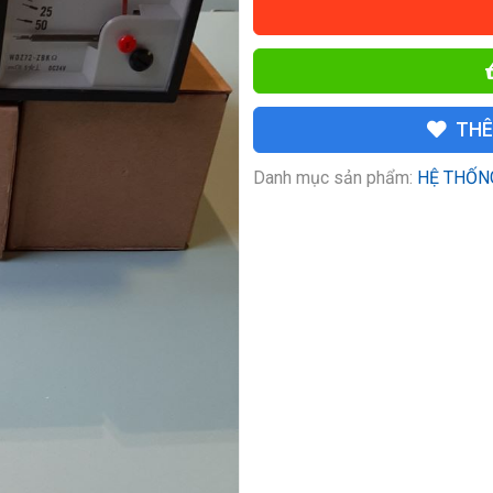
THÊ
Danh mục sản phẩm:
HỆ THỐN