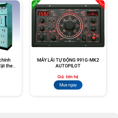
NEW
HOT
chính
MÁY LÁI TỰ ĐỘNG 991G-MK2
đặt theo
AUTOPILOT
Giá: liên hệ
Mua ngay