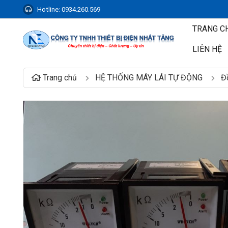
Hotline:
0934.260.569
TRANG C
LIÊN HỆ
Trang chủ
HỆ THỐNG MÁY LÁI TỰ ĐỘNG
Đ