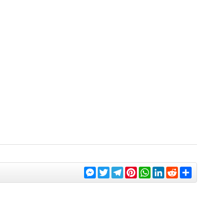
Messenger
Twitter
Telegram
Pinterest
WhatsApp
LinkedIn
Reddit
Share