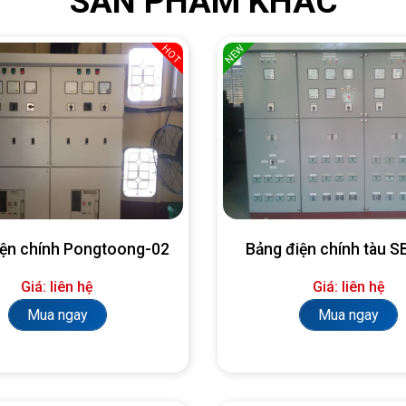
SẢN PHẨM KHÁC
NEW
HOT
iện chính Pongtoong-02
Bảng điện chính tàu 
Giá: liên hệ
Giá: liên hệ
Mua ngay
Mua ngay