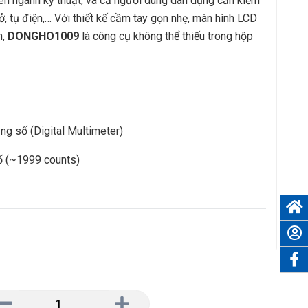
viên ngành kỹ thuật, và cả người dùng dân dụng cần kiểm
rở, tụ điện,… Với thiết kế cầm tay gọn nhẹ, màn hình LCD
h,
DONGHO
1009
là công cụ không thể thiếu trong hộp
g số (Digital Multimeter)
 (~1999 counts)