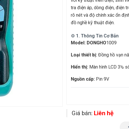
với kỹ thuật viên điện, sinh 
tra điện áp, dòng điện, điện t
rõ nét và độ chính xác ổn địn
đồ nghề kỹ thuật điện.
⚙️ 1. Thông Tin Cơ Bản
Model: DONGHO
1009
Loại thiết bị:
Đồng hồ vạn năn
Hiển thị:
Màn hình LCD 3½ số
Nguồn cấp:
Pin 9V
Giá bán:
Liên hệ