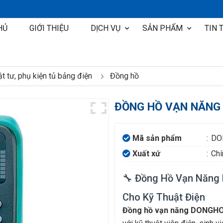
HỦ
GIỚI THIỆU
DỊCH VỤ
SẢN PHẨM
TIN 
Thiết kế tư vấn lắp đặt hệ thống điện cho tàu đóng mới
Dịch vụ sửa chữa hệ thống điện tàu thủy
Hoàn thành hệ t
t tư, phụ kiện tủ bảng điện
Đồng hồ
ĐỒNG HỒ VẠN NĂNG
Mã sản phẩm
:
DO
Xuất xứ
:
Chí
🔧 Đồng Hồ Vạn Năng
Cho Kỹ Thuật Điện
Đồng hồ vạn năng DONGH