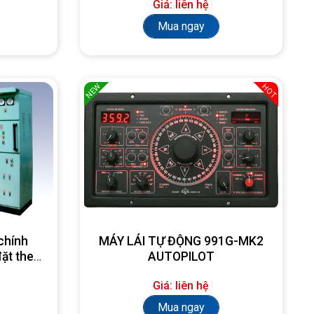
Giá: liên hệ
Mua ngay
NEW
HOT
chính
MÁY LÁI TỰ ĐỘNG 991G-MK2
đặt theo
AUTOPILOT
Giá: liên hệ
Mua ngay