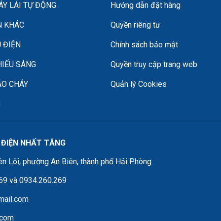
Y LÁI TỰ ĐỘNG
Hướng dẫn đặt hàng
N KHÁC
Quyền riêng tư
 ĐIỆN
Chính sách bảo mật
HIẾU SÁNG
Quyền truy cập trang web
ÁO CHÁY
Quản lý Cookies
C
 ĐIỆN NHẤT TĂNG
ên Lôi, phường An Biên, thành phố Hải Phòng
569 và 0934.260.269
mail.com
.com