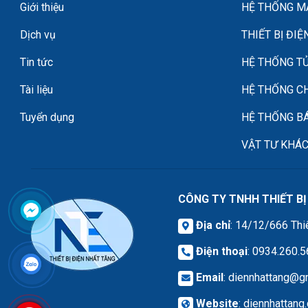
Giới thiệu
HỆ THỐNG MÁ
Dịch vụ
THIẾT BỊ ĐIỆ
Tin tức
HỆ THỐNG TỦ
Tài liệu
HỆ THỐNG C
Tuyển dụng
HỆ THỐNG B
VẬT TƯ KHÁ
CÔNG TY TNHH THIẾT BỊ
Địa chỉ
: 14/12/666 Thi
Điện thoại
: 0934.260.
Email
:
diennhattang@g
Website
:
diennhattang