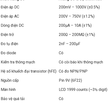
Điện áp DC
200mV – 1000V (±0.5%)
Điện áp AC
200V – 750V (±1.2%)
Dòng điện DC
200μA – 10A (±1%)
Điện trở
200Ω – 200MΩ (±1%)
Đo tụ điện
2nF – 200μF
Đo diode
Có
Kiểm tra thông mạch
Có còi báo khi thông mạch
Hệ số khuếch đại transistor (hFE)
Có đo NPN/PNP
Nguồn cấp
Pin 9V (6F22)
Màn hình
LCD 1999 counts (~3½ digit)
Bảo vệ quá tải
Có