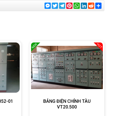
Messenger
Twitter
Telegram
Pinterest
WhatsApp
LinkedIn
Reddit
Share
NEW
HOT
SB52-01
BẢNG ĐIỆN CHÍNH TÀU
VT20.500