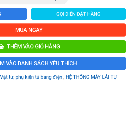
G
GỌI ĐIỆN ĐẶT HÀNG
MUA NGAY
THÊM VÀO GIỎ HÀNG
M VÀO DANH SÁCH YÊU THÍCH
Vật tư, phụ kiện tủ bảng điện
,
HỆ THỐNG MÁY LÁI TỰ