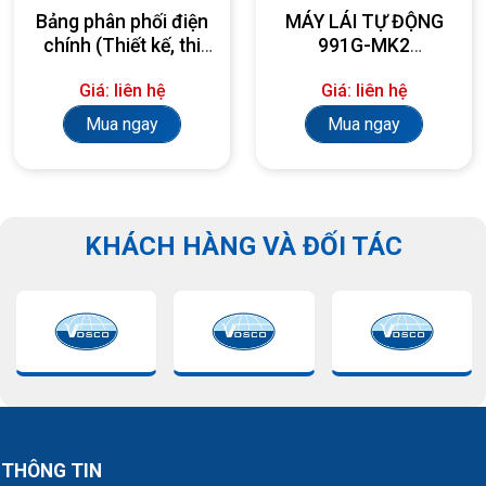
Bảng phân phối điện
MÁY LÁI TỰ ĐỘNG
chính (Thiết kế, thi
991G-MK2
công, lắp đặt theo
AUTOPILOT
Giá: liên hệ
Giá: liên hệ
yêu cầu)
Mua ngay
Mua ngay
KHÁCH HÀNG VÀ ĐỐI TÁC
THÔNG TIN