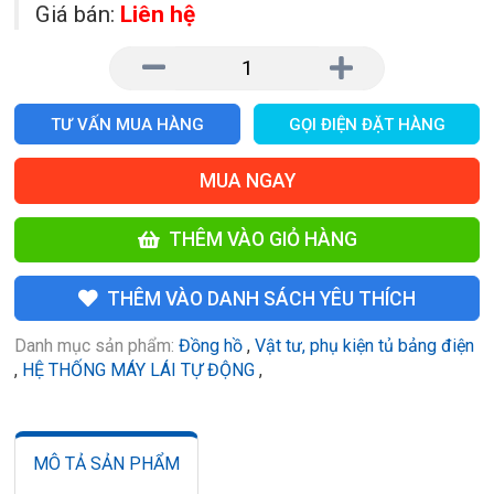
Giá bán:
Liên hệ
TƯ VẤN MUA HÀNG
GỌI ĐIỆN ĐẶT HÀNG
MUA NGAY
THÊM VÀO GIỎ HÀNG
THÊM VÀO DANH SÁCH YÊU THÍCH
Danh mục sản phẩm:
Đồng hồ
,
Vật tư, phụ kiện tủ bảng điện
,
HỆ THỐNG MÁY LÁI TỰ ĐỘNG
,
MÔ TẢ SẢN PHẨM