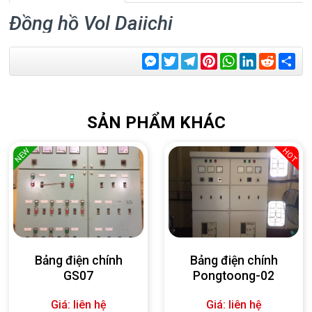
Đồng hồ Vol Daiichi
Messenger
Twitter
Telegram
Pinterest
WhatsApp
LinkedIn
Reddit
Sha
SẢN PHẨM KHÁC
NEW
HOT
Bảng điện chính
Bảng điện chính
GS07
Pongtoong-02
Giá: liên hệ
Giá: liên hệ