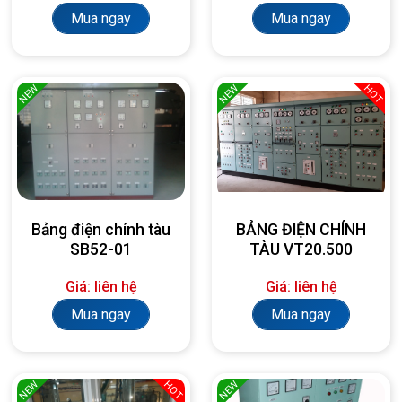
Mua ngay
Mua ngay
NEW
NEW
HOT
Bảng điện chính tàu
BẢNG ĐIỆN CHÍNH
SB52-01
TÀU VT20.500
Giá: liên hệ
Giá: liên hệ
Mua ngay
Mua ngay
NEW
NEW
HOT