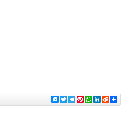
Messenger
Twitter
Telegram
Pinterest
WhatsApp
LinkedIn
Reddit
Share