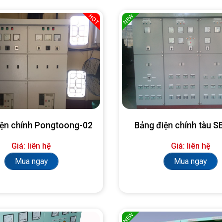
NEW
HOT
iện chính Pongtoong-02
Bảng điện chính tàu 
Giá: liên hệ
Giá: liên hệ
Mua ngay
Mua ngay
NEW