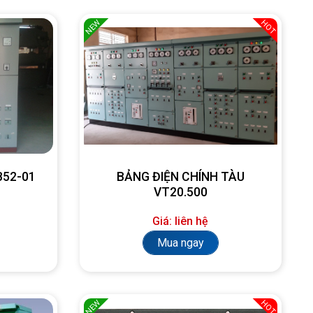
NEW
HOT
SB52-01
BẢNG ĐIỆN CHÍNH TÀU
VT20.500
Giá: liên hệ
Mua ngay
NEW
HOT