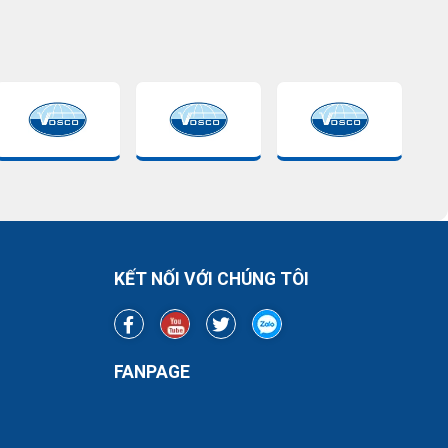
KẾT NỐI VỚI CHÚNG TÔI
FANPAGE