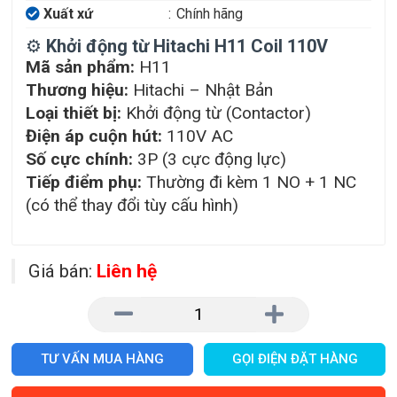
Xuất xứ
:
Chính hãng
⚙️
Khởi động từ Hitachi H11 Coil 110V
Mã sản phẩm:
H11
Thương hiệu:
Hitachi – Nhật Bản
Loại thiết bị:
Khởi động từ (Contactor)
Điện áp cuộn hút:
110V AC
Số cực chính:
3P (3 cực động lực)
Tiếp điểm phụ:
Thường đi kèm 1 NO + 1 NC
(có thể thay đổi tùy cấu hình)
Giá bán:
Liên hệ
TƯ VẤN MUA HÀNG
GỌI ĐIỆN ĐẶT HÀNG