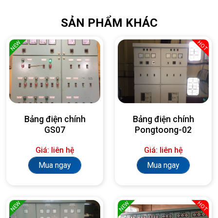
SẢN PHẨM KHÁC
NEW
HOT
Bảng điện chính
Bảng điện chính
GS07
Pongtoong-02
Giá: liên hệ
Giá: liên hệ
Mua ngay
Mua ngay
NEW
NEW
HOT