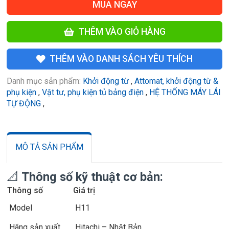
MUA NGAY
THÊM VÀO GIỎ HÀNG
THÊM VÀO DANH SÁCH YÊU THÍCH
Danh mục sản phẩm:
Khởi động từ
,
Attomat, khởi động từ &
phụ kiện
,
Vật tư, phụ kiện tủ bảng điện
,
HỆ THỐNG MÁY LÁI
TỰ ĐỘNG
,
MÔ TẢ SẢN PHẨM
📐
Thông số kỹ thuật cơ bản:
Thông số
Giá trị
Model
H11
Hãng sản xuất
Hitachi – Nhật Bản