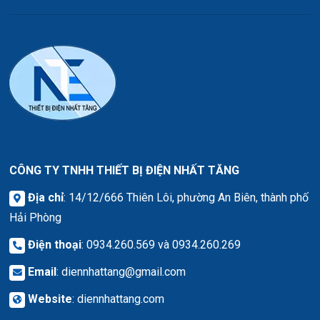
CÔNG TY TNHH THIẾT BỊ ĐIỆN NHẤT TĂNG
Địa chỉ
: 14/12/666 Thiên Lôi, phường An Biên, thành phố
Hải Phòng
Điện thoại
: 0934.260.569 và 0934.260.269
Email
:
diennhattang@gmail.com
Website
:
diennhattang.com