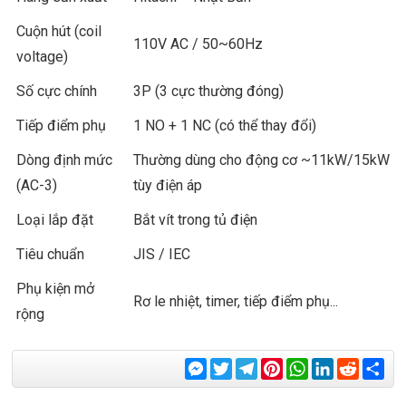
Cuộn hút (coil
110V AC / 50~60Hz
voltage)
Số cực chính
3P (3 cực thường đóng)
Tiếp điểm phụ
1 NO + 1 NC (có thể thay đổi)
Dòng định mức
Thường dùng cho động cơ ~11kW/15kW
(AC-3)
tùy điện áp
Loại lắp đặt
Bắt vít trong tủ điện
Tiêu chuẩn
JIS / IEC
Phụ kiện mở
Rơ le nhiệt, timer, tiếp điểm phụ...
rộng
Messenger
Twitter
Telegram
Pinterest
WhatsApp
LinkedIn
Reddit
Sha