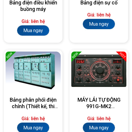
Bảng điện điều khiển
Bảng điện sự cố
buồng máy
Giá: liên hệ
Giá: liên hệ
Mua ngay
Mua ngay
NEW
NEW
HOT
Bảng phân phối điện
MÁY LÁI TỰ ĐỘNG
chính (Thiết kế, thi
991G-MK2
công, lắp đặt theo
AUTOPILOT
Giá: liên hệ
Giá: liên hệ
yêu cầu)
Mua ngay
Mua ngay