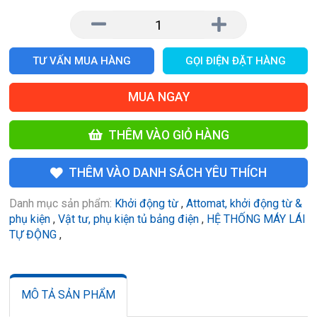
TƯ VẤN MUA HÀNG
GỌI ĐIỆN ĐẶT HÀNG
MUA NGAY
THÊM VÀO GIỎ HÀNG
THÊM VÀO DANH SÁCH YÊU THÍCH
Danh mục sản phẩm:
Khởi động từ
,
Attomat, khởi động từ &
phụ kiện
,
Vật tư, phụ kiện tủ bảng điện
,
HỆ THỐNG MÁY LÁI
TỰ ĐỘNG
,
MÔ TẢ SẢN PHẨM