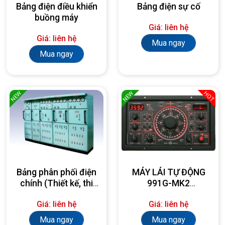
Bảng điện điều khiển
Bảng điện sự cố
buồng máy
Giá: liên hệ
Giá: liên hệ
Mua ngay
Mua ngay
NEW
NEW
HOT
Bảng phân phối điện
MÁY LÁI TỰ ĐỘNG
chính (Thiết kế, thi
991G-MK2
công, lắp đặt theo
AUTOPILOT
Giá: liên hệ
Giá: liên hệ
yêu cầu)
Mua ngay
Mua ngay