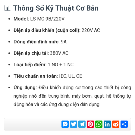
📊
Thông Số Kỹ Thuật Cơ Bản
Model:
LS MC 9B/220V
Điện áp điều khiển (cuộn coil):
220V AC
Dòng điện định mức:
9A
Điện áp chịu tải:
380V AC
Loại tiếp điểm:
1 NO + 1 NC
Tiêu chuẩn an toàn:
IEC, UL, CE
Ứng dụng:
Điều khiển động cơ trong các thiết bị công
nghiệp nhỏ đến trung bình, máy bơm, quạt, hệ thống tự
động hóa và các ứng dụng điện dân dụng.
Messenger
Twitter
Telegram
Pinterest
WhatsApp
LinkedIn
Reddit
Sha