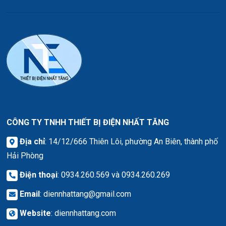
CÔNG TY TNHH THIẾT BỊ ĐIỆN NHẤT TĂNG
Địa chỉ
: 14/12/666 Thiên Lôi, phường An Biên, thành phố
Hải Phòng
Điện thoại
: 0934.260.569 và 0934.260.269
Email
:
diennhattang@gmail.com
Website
:
diennhattang.com