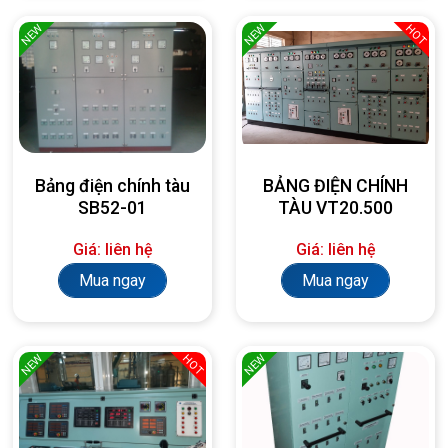
NEW
NEW
HOT
Bảng điện chính tàu
BẢNG ĐIỆN CHÍNH
SB52-01
TÀU VT20.500
Giá: liên hệ
Giá: liên hệ
Mua ngay
Mua ngay
NEW
NEW
HOT