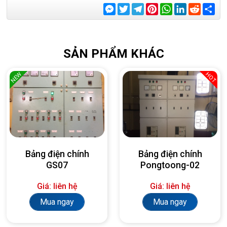
Messenger
Twitter
Telegram
Pinterest
WhatsApp
LinkedIn
Reddit
Sha
SẢN PHẨM KHÁC
NEW
HOT
Bảng điện chính
Bảng điện chính
GS07
Pongtoong-02
Giá: liên hệ
Giá: liên hệ
Mua ngay
Mua ngay