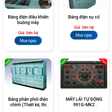
Bảng điện điều khiển
Bảng điện sự cố
buồng máy
Giá: liên hệ
Giá: liên hệ
Mua ngay
Mua ngay
NEW
NEW
HOT
Bảng phân phối điện
MÁY LÁI TỰ ĐỘNG
chính (Thiết kế, thi
991G-MK2
công, lắp đặt theo
AUTOPILOT