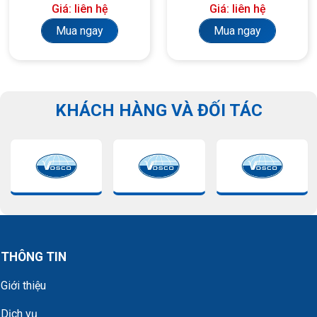
Giá: liên hệ
Giá: liên hệ
yêu cầu)
Mua ngay
Mua ngay
KHÁCH HÀNG VÀ ĐỐI TÁC
THÔNG TIN
Giới thiệu
Dịch vụ