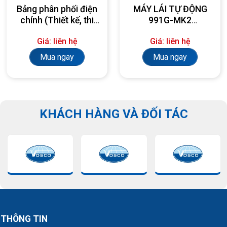
Bảng phân phối điện
MÁY LÁI TỰ ĐỘNG
chính (Thiết kế, thi
991G-MK2
công, lắp đặt theo
AUTOPILOT
Giá: liên hệ
Giá: liên hệ
yêu cầu)
Mua ngay
Mua ngay
KHÁCH HÀNG VÀ ĐỐI TÁC
THÔNG TIN