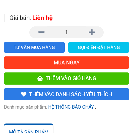
Giá bán:
Liên hệ
TƯ VẤN MUA HÀNG
GỌI ĐIỆN ĐẶT HÀNG
MUA NGAY
THÊM VÀO GIỎ HÀNG
THÊM VÀO DANH SÁCH YÊU THÍCH
Danh mục sản phẩm:
HỆ THỐNG BÁO CHÁY
,
MÔ TẢ SẢN PHẨM