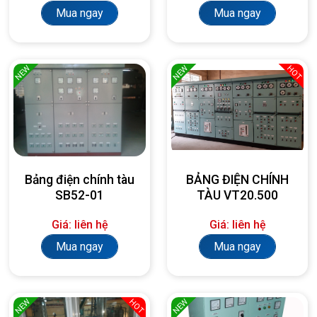
Mua ngay
Mua ngay
NEW
NEW
HOT
Bảng điện chính tàu
BẢNG ĐIỆN CHÍNH
SB52-01
TÀU VT20.500
Giá: liên hệ
Giá: liên hệ
Mua ngay
Mua ngay
NEW
NEW
HOT