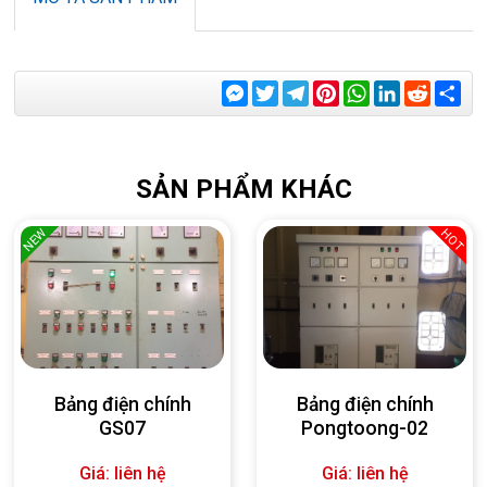
Messenger
Twitter
Telegram
Pinterest
WhatsApp
LinkedIn
Reddit
Sha
SẢN PHẨM KHÁC
NEW
HOT
Bảng điện chính
Bảng điện chính
GS07
Pongtoong-02
Giá: liên hệ
Giá: liên hệ