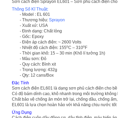
Sơn cách điện Sprayon EL601 – Sơn phủ cách điện cho 
Thông Số Kĩ Thuật:
- Model : EL 601
- Thương hiệu:
Sprayon
- Xuất xứ: USA
- Định dạng: Chất lỏng
- Gốc: Epoxy
- Điện áp cách điện: ~ 2600 Volts
o
o
- Nhiệt độ cách điện: 155
C – 310
F
- Thời gian khô: 15 – 30 min (Khô lí tưởng 1h)
- Màu sơn: Đỏ
- Quy cách: Bình xịt
- Trọng lượng: 432g
- Qty: 12 cans/Box
Đặc Tính
Sơn cách điện EL601 là dạng sơn phủ cách điện cho bề m
Có độ bám dính cao, khô nhanh trong môi trường không 
Chất bảo vệ chống ăn mòn trở lại, chống dầu, chống ẩm,
EL601 là lựa chọn hoàn hảo với khả năng chịu nước tốt
Ứng Dụng
Cách điện cuộn dây động cơ, dây tĩnh điện, máy biến áp,