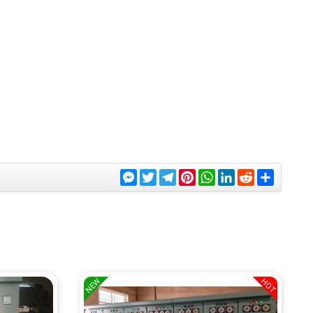
Messenger
Twitter
Telegram
Pinterest
WhatsApp
LinkedIn
Reddit
Share
NEW
HOT