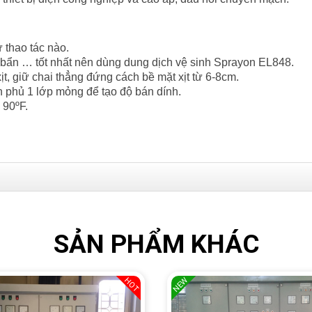
 thao tác nào.
bẩn … tốt nhất nên dùng dung dịch vệ sinh Sprayon EL848.
t, giữ chai thẳng đứng cách bề mặt xịt từ 6-8cm.
ơn phủ 1 lớp mỏng để tạo độ bán dính.
 90ºF.
SẢN PHẨM KHÁC
NEW
HOT