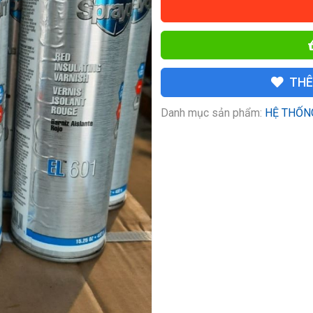
THÊ
Danh mục sản phẩm:
HỆ THỐN