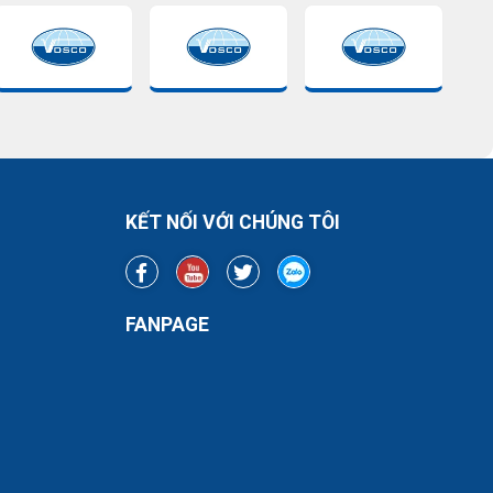
KẾT NỐI VỚI CHÚNG TÔI
FANPAGE