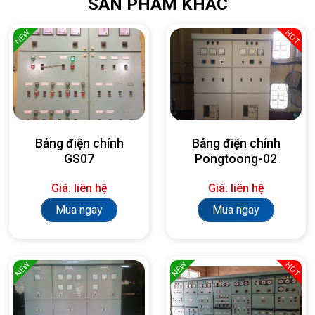
SẢN PHẨM KHÁC
NEW
HOT
Bảng điện chính
Bảng điện chính
GS07
Pongtoong-02
Giá: liên hệ
Giá: liên hệ
Mua ngay
Mua ngay
NEW
NEW
HOT