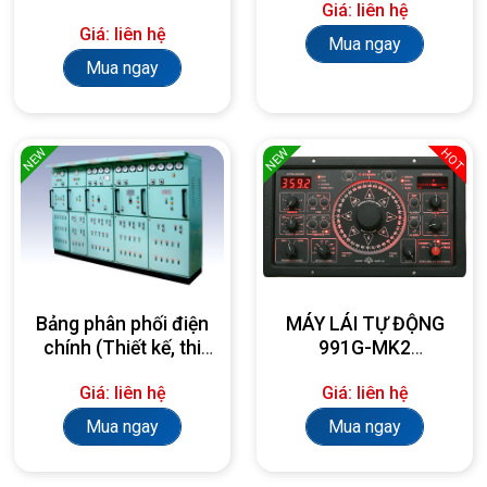
Giá: liên hệ
Giá: liên hệ
Mua ngay
Mua ngay
NEW
NEW
HOT
Bảng phân phối điện
MÁY LÁI TỰ ĐỘNG
chính (Thiết kế, thi
991G-MK2
công, lắp đặt theo
AUTOPILOT
Giá: liên hệ
Giá: liên hệ
yêu cầu)
Mua ngay
Mua ngay