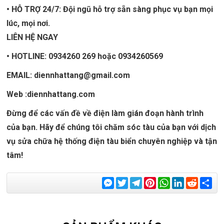
• HỖ TRỢ 24/7: Đội ngũ hỗ trợ sẵn sàng phục vụ bạn mọi
lúc, mọi nơi.
LIÊN HỆ NGAY
• HOTLINE: 0934260 269 hoặc 0934260569
EMAIL:
diennhattang@gmail.com
Web :diennhattang.com
Đừng để các vấn đề về điện làm gián đoạn hành trình
của bạn. Hãy để chúng tôi chăm sóc tàu của bạn với dịch
vụ sửa chữa hệ thống điện tàu biển chuyên nghiệp và tận
tâm!
Messenger
Twitter
Telegram
Pinterest
WhatsApp
LinkedIn
Reddit
Sha