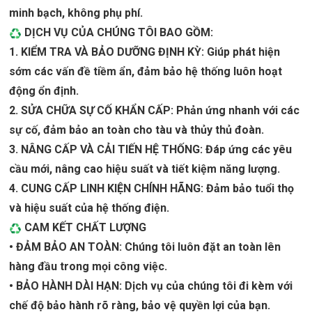
minh bạch, không phụ phí.
DỊCH VỤ CỦA CHÚNG TÔI BAO GỒM:
1. KIỂM TRA VÀ BẢO DƯỠNG ĐỊNH KỲ: Giúp phát hiện
sớm các vấn đề tiềm ẩn, đảm bảo hệ thống luôn hoạt
động ổn định.
2. SỬA CHỮA SỰ CỐ KHẨN CẤP: Phản ứng nhanh với các
sự cố, đảm bảo an toàn cho tàu và thủy thủ đoàn.
3. NÂNG CẤP VÀ CẢI TIẾN HỆ THỐNG: Đáp ứng các yêu
cầu mới, nâng cao hiệu suất và tiết kiệm năng lượng.
4. CUNG CẤP LINH KIỆN CHÍNH HÃNG: Đảm bảo tuổi thọ
và hiệu suất của hệ thống điện.
CAM KẾT CHẤT LƯỢNG
• ĐẢM BẢO AN TOÀN: Chúng tôi luôn đặt an toàn lên
hàng đầu trong mọi công việc.
• BẢO HÀNH DÀI HẠN: Dịch vụ của chúng tôi đi kèm với
chế độ bảo hành rõ ràng, bảo vệ quyền lợi của bạn.