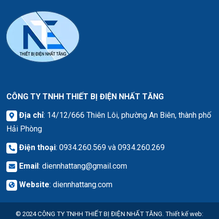
CÔNG TY TNHH THIẾT BỊ ĐIỆN NHẤT TĂNG
Địa chỉ
: 14/12/666 Thiên Lôi, phường An Biên, thành phố
Hải Phòng
Điện thoại
: 0934.260.569 và 0934.260.269
Email
:
diennhattang@gmail.com
Website
:
diennhattang.com
© 2024
CÔNG TY TNHH THIẾT BỊ ĐIỆN NHẤT TĂNG.
Thiết kế web
: