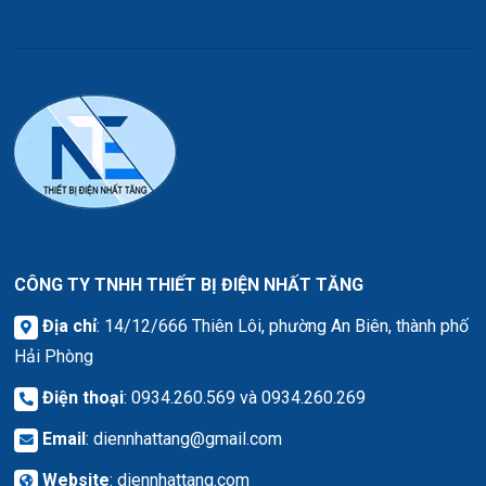
CÔNG TY TNHH THIẾT BỊ ĐIỆN NHẤT TĂNG
Địa chỉ
: 14/12/666 Thiên Lôi, phường An Biên, thành phố
Hải Phòng
Điện thoại
: 0934.260.569 và 0934.260.269
Email
:
diennhattang@gmail.com
Website
:
diennhattang.com