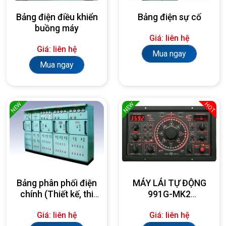
Bảng điện điều khiển
Bảng điện sự cố
buồng máy
Giá: liên hệ
Giá: liên hệ
Mua ngay
Mua ngay
NEW
NEW
HOT
Bảng phân phối điện
MÁY LÁI TỰ ĐỘNG
chính (Thiết kế, thi
991G-MK2
công, lắp đặt theo
AUTOPILOT
Giá: liên hệ
Giá: liên hệ
yêu cầu)