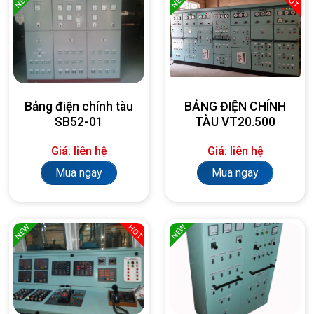
NEW
NEW
HOT
Bảng điện chính tàu
BẢNG ĐIỆN CHÍNH
SB52-01
TÀU VT20.500
Giá: liên hệ
Giá: liên hệ
Mua ngay
Mua ngay
NEW
NEW
HOT