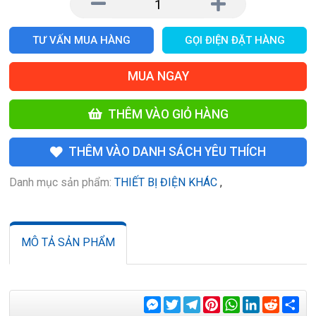
TƯ VẤN MUA HÀNG
GỌI ĐIỆN ĐẶT HÀNG
MUA NGAY
THÊM VÀO GIỎ HÀNG
THÊM VÀO DANH SÁCH YÊU THÍCH
Danh mục sản phẩm:
THIẾT BỊ ĐIỆN KHÁC
,
MÔ TẢ SẢN PHẨM
Messenger
Twitter
Telegram
Pinterest
WhatsApp
LinkedIn
Reddit
Sha