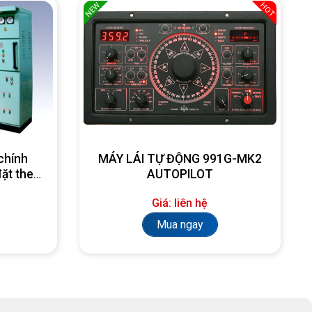
NEW
HOT
chính
MÁY LÁI TỰ ĐỘNG 991G-MK2
đặt theo
AUTOPILOT
Giá: liên hệ
Mua ngay