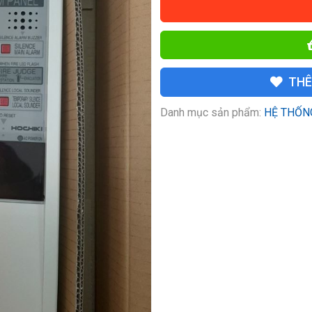
THÊ
Danh mục sản phẩm:
HỆ THỐN