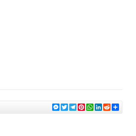
Messenger
Twitter
Telegram
Pinterest
WhatsApp
LinkedIn
Reddit
Share