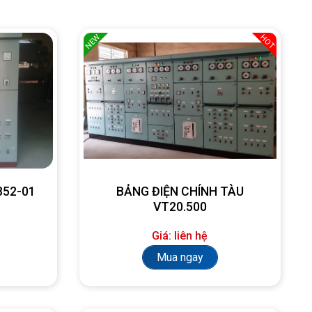
NEW
HOT
SB52-01
BẢNG ĐIỆN CHÍNH TÀU
VT20.500
Giá: liên hệ
Mua ngay