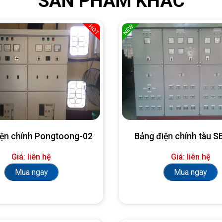
SẢN PHẨM KHÁC
NEW
HOT
iện chính Pongtoong-02
Bảng điện chính tàu 
Giá: liên hệ
Giá: liên hệ
Mua ngay
Mua ngay