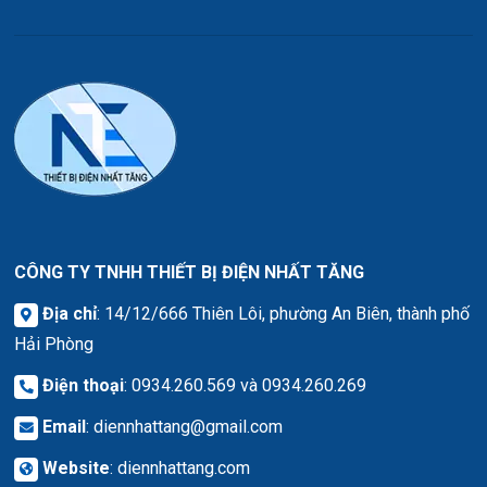
CÔNG TY TNHH THIẾT BỊ ĐIỆN NHẤT TĂNG
Địa chỉ
: 14/12/666 Thiên Lôi, phường An Biên, thành phố
Hải Phòng
Điện thoại
: 0934.260.569 và 0934.260.269
Email
:
diennhattang@gmail.com
Website
:
diennhattang.com