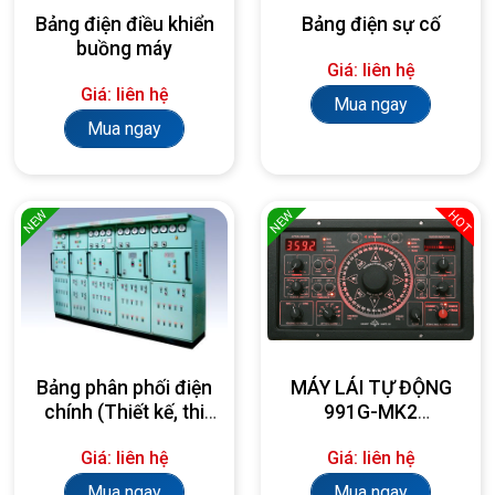
Bảng điện điều khiển
Bảng điện sự cố
buồng máy
Giá: liên hệ
Giá: liên hệ
Mua ngay
Mua ngay
NEW
NEW
HOT
Bảng phân phối điện
MÁY LÁI TỰ ĐỘNG
chính (Thiết kế, thi
991G-MK2
công, lắp đặt theo
AUTOPILOT
Giá: liên hệ
Giá: liên hệ
yêu cầu)
Mua ngay
Mua ngay