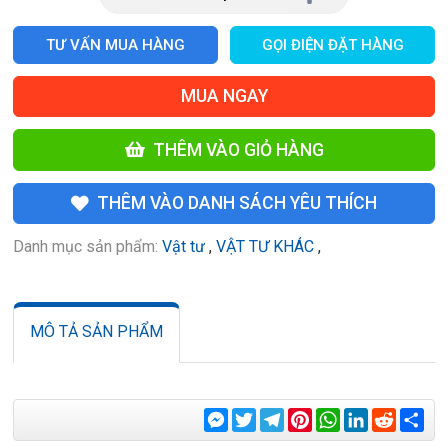
TƯ VẤN MUA HÀNG
GỌI ĐIỆN ĐẶT HÀNG
MUA NGAY
THÊM VÀO GIỎ HÀNG
THÊM VÀO DANH SÁCH YÊU THÍCH
Danh mục sản phẩm:
Vật tư
,
VẬT TƯ KHÁC
,
MÔ TẢ SẢN PHẨM
Messenger
Twitter
Telegram
Pinterest
WhatsApp
LinkedIn
Reddit
Sha