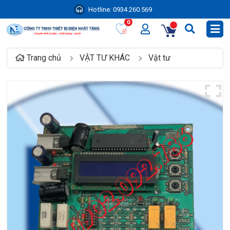
Hotline:
0934.260.569
0
Trang chủ
VẬT TƯ KHÁC
Vật tư