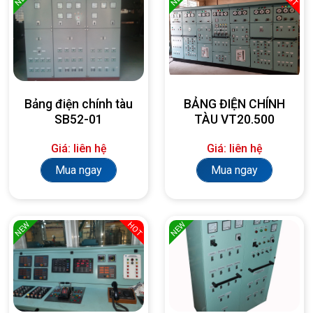
Bảng điện chính tàu
BẢNG ĐIỆN CHÍNH
SB52-01
TÀU VT20.500
Giá: liên hệ
Giá: liên hệ
Mua ngay
Mua ngay
NEW
NEW
HOT