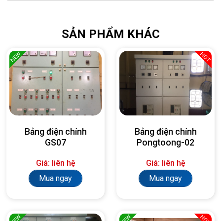
SẢN PHẨM KHÁC
NEW
HOT
Bảng điện chính
Bảng điện chính
GS07
Pongtoong-02
Giá: liên hệ
Giá: liên hệ
Mua ngay
Mua ngay
NEW
NEW
HOT