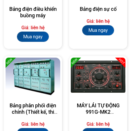
Bảng điện điều khiển
Bảng điện sự cố
buồng máy
Giá: liên hệ
Giá: liên hệ
Mua ngay
Mua ngay
NEW
NEW
HOT
Bảng phân phối điện
MÁY LÁI TỰ ĐỘNG
chính (Thiết kế, thi
991G-MK2
công, lắp đặt theo
AUTOPILOT
Giá: liên hệ
Giá: liên hệ
yêu cầu)