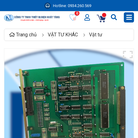
Hotline:
0934.260.569
0
Trang chủ
VẬT TƯ KHÁC
Vật tư