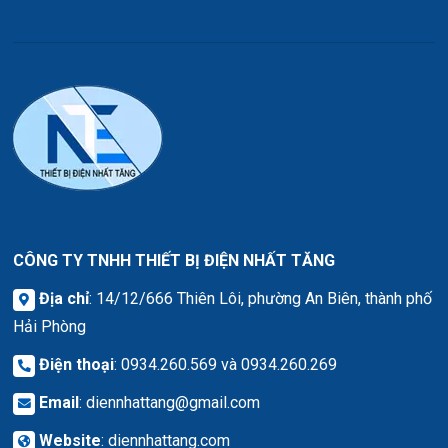
CÔNG TY TNHH THIẾT BỊ ĐIỆN NHẤT TĂNG
Địa chỉ
: 14/12/666 Thiên Lôi, phường An Biên, thành phố
Hải Phòng
Điện thoại
: 0934.260.569 và 0934.260.269
Email
:
diennhattang@gmail.com
Website
:
diennhattang.com