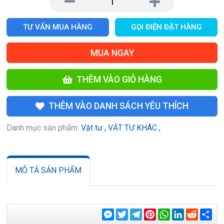
TƯ VẤN MUA HÀNG
GỌI ĐIỆN ĐẶT HÀNG
MUA NGAY
THÊM VÀO GIỎ HÀNG
THÊM VÀO DANH SÁCH YÊU THÍCH
Danh mục sản phẩm:
Vật tư
,
VẬT TƯ KHÁC
,
MÔ TẢ SẢN PHẨM
Messenger
Twitter
Telegram
Pinterest
WhatsApp
LinkedIn
Reddit
Sha