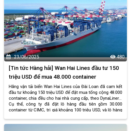
23/06/2025
480
[Tin tức Hàng hải] Wan Hai Lines đầu tư 150
triệu USD để mua 48.000 container
Hãng vận tải biển Wan Hai Lines của Đài Loan đã cam kết
đầu tư khoảng 150 triệu USD để đặt mua tổng cộng 48.000
container, chia đều cho hai nhà cung cấp, theo DynaLiners.
Cụ thể, công ty đã đặt lô hàng đầu tiên gồm 30.000
container từ CIMC, trị giá khoảng 100 triệu USD, và lô hàng
tiếp theo gồm 18.000 container từ Singamas, trị giá xấp xỉ
50 triệu USD.