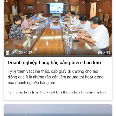
31/08/2020
891
Doanh nghiệp hàng hải, cảng biển than khó
Tỷ lệ tiêm vaccine thấp, cấp giấy đi đường cho lao
động quá ít là những rào cản làm ngưng trệ hoạt động
của doanh nghiệp hàng hải.
Tại cuộc họp trực tuyến về tạo thuận lợi cho vận tải biển
và dịch vụ logistics trong điều kiện phòng, chống dịch
Covid-19 ngày 17/9, ông Nguyễn Cảnh Tĩnh, Tổng giám
đốc Tổng công ty Hàng hải Việt Nam (VIMC) lo ngại tỷ
lệ tiêm vaccine cho thuyền viên khá ít.