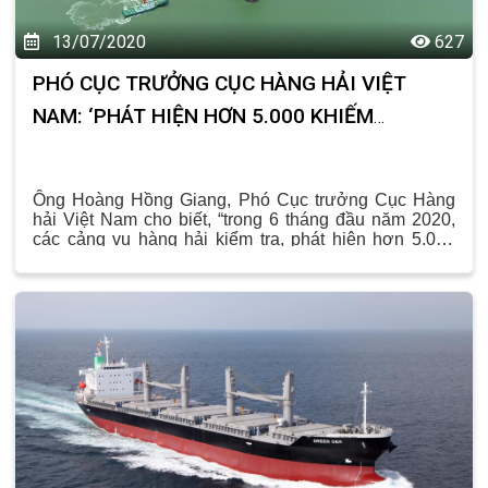
13/07/2020
627
PHÓ CỤC TRƯỞNG CỤC HÀNG HẢI VIỆT
NAM: ‘PHÁT HIỆN HƠN 5.000 KHIẾM
KHUYẾT TÀU BIỂN’
Ông Hoàng Hồng Giang, Phó Cục trưởng Cục Hàng
hải Việt Nam cho biết, “trong 6 tháng đầu năm 2020,
các cảng vụ hàng hải kiểm tra, phát hiện hơn 5.000
khiếm khuyết của tàu biển Việt Nam
Phó Cục trưởng Cục hàng hải Việt Nam: ‘Phát hiện
hơn 5.000 khiếm khuyết tàu biển’.