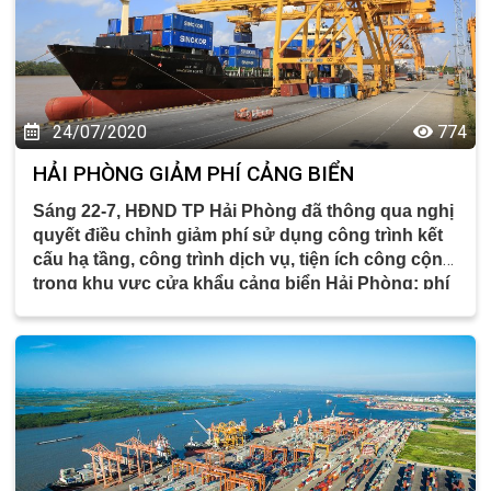
24/07/2020
774
HẢI PHÒNG GIẢM PHÍ CẢNG BIỂN
Sáng 22-7, HĐND TP Hải Phòng đã thông qua nghị
quyết điều chỉnh giảm phí sử dụng công trình kết
cấu hạ tầng, công trình dịch vụ, tiện ích công cộng
trong khu vực cửa khẩu cảng biển Hải Phòng; phí
tham quan danh lam thắng cảnh trên địa bàn
huyện Cát Hải, một số loại phí và lệ phí…