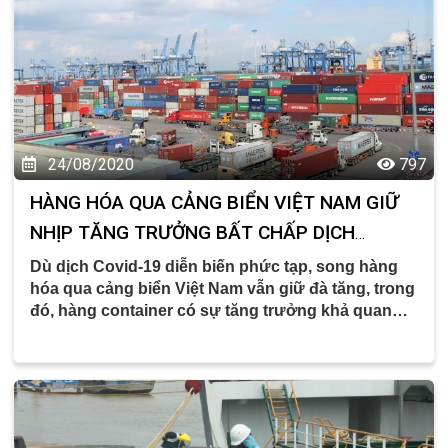
24/08/2020
797
HÀNG HÓA QUA CẢNG BIỂN VIỆT NAM GIỮ
NHỊP TĂNG TRƯỞNG BẤT CHẤP DỊCH
COVID-19
Dù dịch Covid-19 diễn biến phức tạp, song hàng
hóa qua cảng biển Việt Nam vẫn giữ đà tăng, trong
đó, hàng container có sự tăng trưởng khả quan…