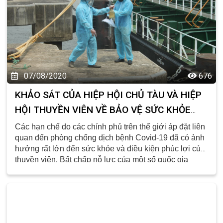
07/08/2020
676
KHẢO SÁT CỦA HIỆP HỘI CHỦ TÀU VÀ HIỆP
HỘI THUYỀN VIÊN VỀ BẢO VỆ SỨC KHỎE
THUYỀN VIÊN TRONG ĐẠI DỊCH COVID-19
Các hạn chế do các chính phủ trên thế giới áp đặt liên
quan đến phòng chống dịch bệnh Covid-19 đã có ảnh
hưởng rất lớn đến sức khỏe và điều kiện phúc lợi của
thuyền viên. Bất chấp nỗ lực của một số quốc gia
nhằm cải thiện tình hình, hiện toàn cầu có khoảng 200
ngàn thuyền viên đang chờ đợi để được hồi hương,
trong số đó có rất nhiều người vẫn đang phải ở lại tàu
vượt quá thời gian quy định trong hợp đồng lao động
của thuyền viên.