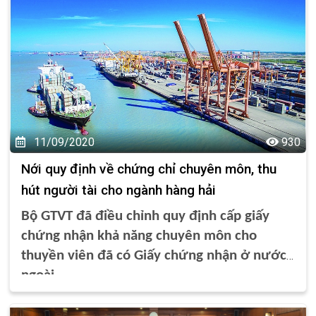
và Cameroon – không chỉ đánh dấu bước tiến vượt bậc về
năng lực cảng biển, mà còn mở ra cơ hội bứt phá cho toàn
bộ nền kinh tế khu vực.
11/09/2020
930
Nới quy định về chứng chỉ chuyên môn, thu
hút người tài cho ngành hàng hải
Bộ GTVT đã điều chỉnh quy định cấp giấy
chứng nhận khả năng chuyên môn cho
thuyền viên đã có Giấy chứng nhận ở nước
ngoài…