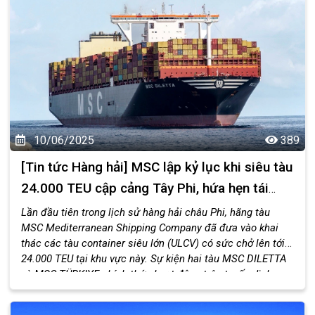
10/06/2025
389
[Tin tức Hàng hải] MSC lập kỷ lục khi siêu tàu
24.000 TEU cập cảng Tây Phi, hứa hẹn tái
định hình bức tranh kinh tế khu vực
Lần đầu tiên trong lịch sử hàng hải châu Phi, hãng tàu
MSC Mediterranean Shipping Company đã đưa vào khai
thác các tàu container siêu lớn (ULCV) có sức chở lên tới
24.000 TEU tại khu vực này. Sự kiện hai tàu MSC DILETTA
và MSC TÜRKIYE chính thức hoạt động trên tuyến dịch vụ
Africa Express – kết nối Trung Quốc, Hàn Quốc, Đông Nam
Á với các quốc gia Tây Phi như Ghana, Togo, Bờ Biển Ngà