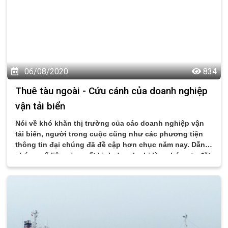
06/08/2020
834
Thuê tàu ngoài - Cứu cánh của doanh nghiệp
vận tải biển
Nói về khó khăn thị trường của các doanh nghiệp vận
tải biển, người trong cuộc cũng như các phương tiện
thông tin đại chúng đã đề cập hơn chục năm nay. Dẫn
chứng số liệu sản xuất kinh doanh chỉ làm chúng ta đặt
thêm câu hỏi “Tại sao đến giờ này các doanh nghiệp
vận tải biển Tổng công ty Hàng hải Việt Nam vẫn còn
sống sót được trước những con sóng lớn đến thế?”.