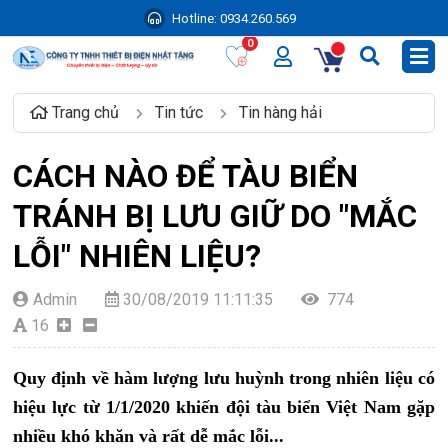
Hotline:
0934.260.569
0
Trang chủ
Tin tức
Tin hàng hải
CÁCH NÀO ĐỂ TÀU BIỂN
TRÁNH BỊ LƯU GIỮ DO "MẮC
LỖI" NHIÊN LIỆU?
Admin
30/08/2019 11:11:35
774
16
Quy định về hàm lượng lưu huỳnh trong nhiên liệu có
hiệu lực từ 1/1/2020 khiến đội tàu biển Việt Nam gặp
nhiều khó khăn và rất dễ mắc lỗi...