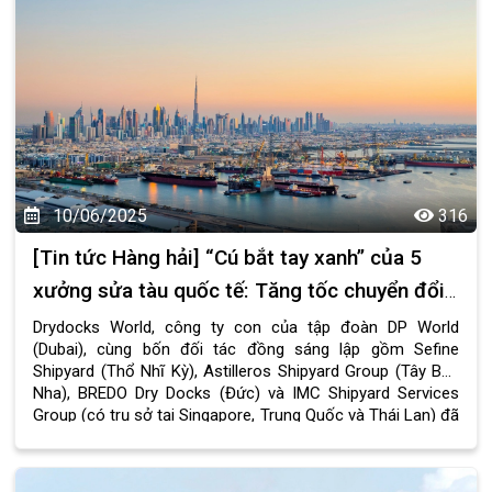
10/06/2025
316
[Tin tức Hàng hải] “Cú bắt tay xanh” của 5
xưởng sửa tàu quốc tế: Tăng tốc chuyển đổi
bền vững ngành hàng hải
Drydocks World, công ty con của tập đoàn DP World
(Dubai), cùng bốn đối tác đồng sáng lập gồm Sefine
Shipyard (Thổ Nhĩ Kỳ), Astilleros Shipyard Group (Tây Ban
Nha), BREDO Dry Docks (Đức) và IMC Shipyard Services
Group (có trụ sở tại Singapore, Trung Quốc và Thái Lan) đã
công bố sự ra đời của tổ chức Liên minh Xanh Toàn cầu
các Xưởng Sửa chữa Tàu biển – GGSA.